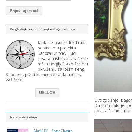
Pregledajte zvanični sajt usluga Instituta:
Kada se osete efekti rada
po sistemu projekta
Sandra Drinčić, ljudi
shvataju istinsko značenje
reči “energija”. Ako živite u
okruženju sa lošim Feng
Shui-jem, pre ili kasnije će to da utiče na
vaš život.
USLUGE
Ovogodišnje izlagan
Drinčić’ imalo je i 
poseta štanda, nisu 
Najave događaja
Modul IV – Space Clearing