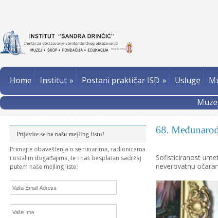
Home
Institut
»
Postani praktičar ISD
»
Usluge
Mu
Muzej
68. Međunarod
Prijavite se na našu mejling listu!
Primajte obaveštenja o seminarima, radionicama
Sofisticiranost ume
i ostalim događajima, te i naš besplatan sadržaj
neverovatnu očaran
putem naše mejling liste!