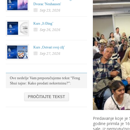
Dvorac 'Neuhausen'
Sep 23, 2026
Kurs ,Ji Đing’
Sep 26, 2026
Kurs ,Ostvari svoj cilj’
Sep 27, 2026
Ove nedelje Vam preporučujemo tekst “Feng
Shui tajne: Kako prodati nekretninu?”:
PROČITAJTE TEKST
Predavanje koje je S
godine primila je 16
sale, iz nemogućnost