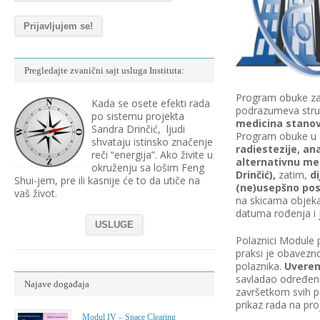
Pregledajte zvanični sajt usluga Instituta:
Program obuke za 
Kada se osete efekti rada
podrazumeva struk
po sistemu projekta
medicina stanov
Sandra Drinčić, ljudi
Program obuke u s
shvataju istinsko značenje
radiestezije, an
reči “energija”. Ako živite u
alternativnu me
okruženju sa lošim Feng
Drinčić),
zatim,
di
Shui-jem, pre ili kasnije će to da utiče na
(ne)usepšno pos
vaš život.
na skicama objekat
datuma rođenja i 
USLUGE
Polaznici Module
praksi je obavezno
polaznika.
Uveren
savladao određeni
Najave događaja
završetkom svih 
prikaz rada na pr
Modul IV – Space Clearing