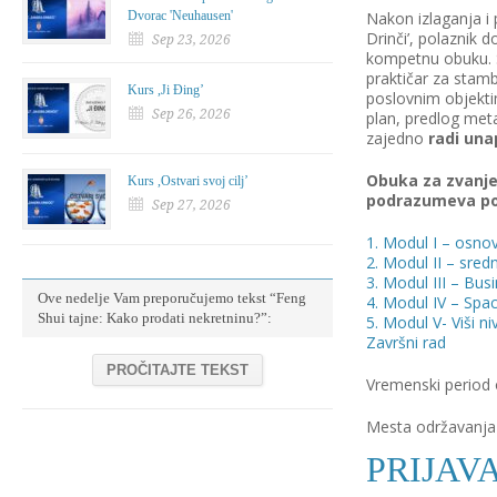
Dvorac 'Neuhausen'
Nakon izlaganja i 
Drinči’, polaznik 
Sep 23, 2026
kompetnu obuku. Se
praktičar za stam
Kurs ,Ji Đing’
poslovnim objektim
Sep 26, 2026
plan, predlog meta
zajedno
radi una
Obuka za zvanje 
Kurs ,Ostvari svoj cilj’
podrazumeva poh
Sep 27, 2026
1. Modul I – osnov
2. Modul II – sredn
3. Modul III – Busi
Ove nedelje Vam preporučujemo tekst “Feng
4. Modul IV – Spa
Shui tajne: Kako prodati nekretninu?”:
5. Modul V- Viši n
Završni rad
PROČITAJTE TEKST
Vremenski period 
Mesta održavanja
PRIJAV