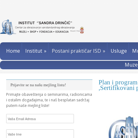
Home
Institut
»
Postani praktičar ISD
»
Usluge
Mu
Muzej
Plan i program
Prijavite se na našu mejling listu!
,Sertifikovani
Primajte obaveštenja o seminarima, radionicama
i ostalim događajima, te i naš besplatan sadržaj
putem naše mejling liste!