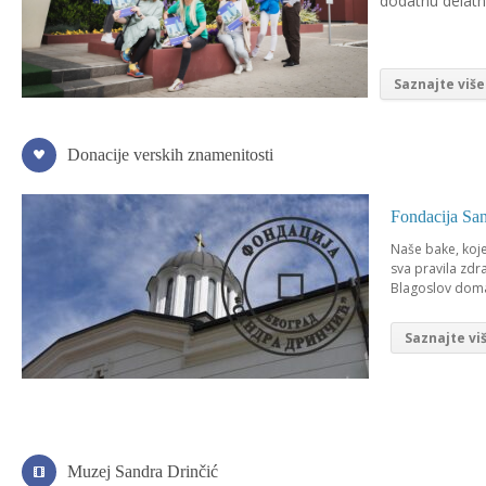
dodatnu delatno
Saznajte više
Donacije verskih znamenitosti
Fondacija San
Naše bake, koje
sva pravila zdr
Blagoslov doma,
Saznajte vi
Muzej Sandra Drinčić