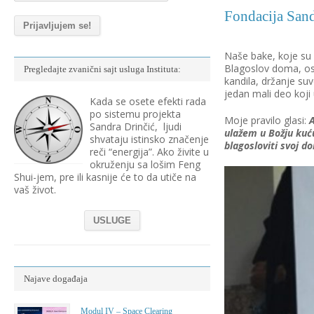
Fondacija Sand
Naše bake, koje su 
Blagoslov doma, os
Pregledajte zvanični sajt usluga Instituta:
kandila, držanje su
jedan mali deo koji
Kada se osete efekti rada
po sistemu projekta
Moje pravilo glasi:
Sandra Drinčić, ljudi
ulažem u Božju kuću
shvataju istinsko značenje
blagosloviti svoj do
reči “energija”. Ako živite u
okruženju sa lošim Feng
Shui-jem, pre ili kasnije će to da utiče na
vaš život.
USLUGE
Najave događaja
Modul IV – Space Clearing