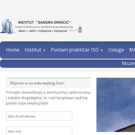
Home
Institut
»
Postani praktičar ISD
»
Usluge
Mu
Muzej
Prijavite se na našu mejling listu!
Primajte obaveštenja o seminarima, radionicama
i ostalim događajima, te i naš besplatan sadržaj
putem naše mejling liste!