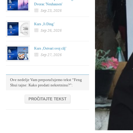
Dvorac 'Neuhausen'
Sep 23, 2026
Kurs ,Ji Đing’
Sep 26, 2026
Kurs ,Ostvari svoj cilj’
Sep 27, 2026
Ove nedelje Vam preporučujemo tekst “Feng
Shui tajne: Kako prodati nekretninu?”:
PROČITAJTE TEKST