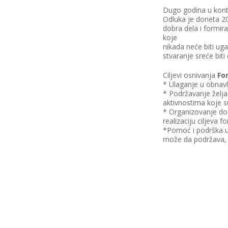
Dugo godina u kontin
Odluka je doneta 20
dobra dela i formir
koje
nikada neće biti ug
stvaranje sreće biti
Ciljevi osnivanja
Fon
* Ulaganje u obnavlj
* Podržavanje želja
aktivnostima koje s
* Organizovanje do
realizaciju ciljeva f
*Pomoć i podrška u
može da podržava, 