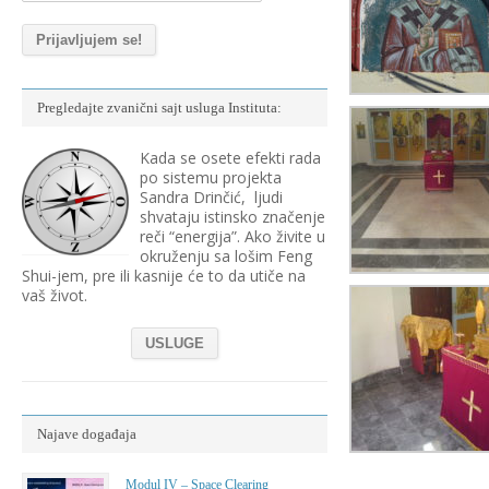
Pregledajte zvanični sajt usluga Instituta:
Kada se osete efekti rada
po sistemu projekta
Sandra Drinčić, ljudi
shvataju istinsko značenje
reči “energija”. Ako živite u
okruženju sa lošim Feng
Shui-jem, pre ili kasnije će to da utiče na
vaš život.
USLUGE
Najave događaja
Modul IV – Space Clearing