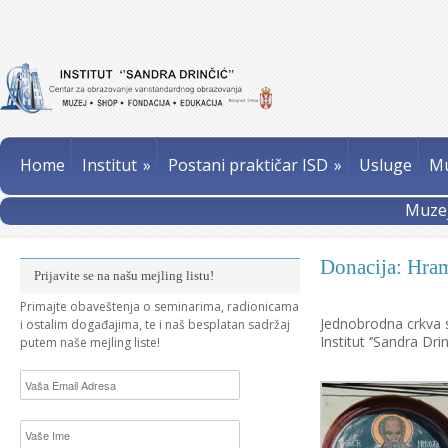
Home
Institut
»
Postani praktičar ISD
»
Usluge
Mu
Muzej
Donacija: Hram
Prijavite se na našu mejling listu!
Primajte obaveštenja o seminarima, radionicama
Jednobrodna crkva 
i ostalim događajima, te i naš besplatan sadržaj
Institut ‘’Sandra D
putem naše mejling liste!