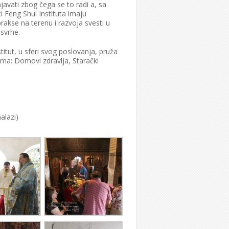
njavati zbog čega se to radi a, sa
i Feng Shui Instituta imaju
akse na terenu i razvoja svesti u
svrhe.
titut, u sferi svog poslovanja, pruža
ma: Domovi zdravlja, Starački
alazi)