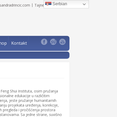
Serbian
sandradrincic.com
Tajne Sandra Drinčić
hop
Kontakt
lj Feng Shui Instituta, osim pružanja
ionalne edukacije u različitim
enja, jeste pružanje humanitarnih
anju projekata uređenja, korekcije,
ih pregleda i pročišćenja prostora
tanovama. Sa jedne strane, suvišno