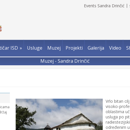
Events Sandra Drinčić
tičar ISD
»
Usluge
Muzej
Projekti
Galerija
Video
S
Muzej - Sandra Drinčić
Vrlo bitan ci
visoko-profes
nicama
oblastima uč
držaj
usluga po pit
radiestezijsk
određenim us