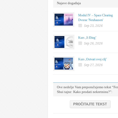
Najave događaja
Modul IV – Space Clearing
Dvorac 'Neuhausen'
Sep 23, 2026
Kurs ,Ji Đing’
Sep 26, 2026
Kurs ,Ostvari svoj cilj’
Sep 27, 2026
Ove nedelje Vam preporučujemo tekst “Fe
Shui tajne: Kako prodati nekretninu?”:
PROČITAJTE TEKST