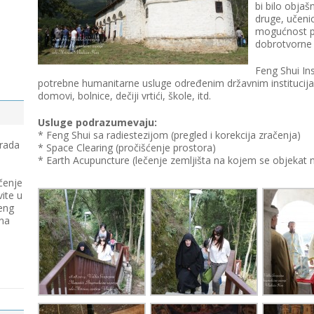
bi bilo objaš
druge, učenic
mogućnost pr
dobrotvorne 
Feng Shui Ins
potrebne humanitarne usluge određenim državnim institucija
domovi, bolnice, dečiji vrtići, škole, itd.
Usluge podrazumevaju:
* Feng Shui sa radiestezijom (pregled i korekcija zračenja)
 rada
* Space Clearing (pročišćenje prostora)
* Earth Acupuncture (lečenje zemljišta na kojem se objekat n
čenje
vite u
eng
 na