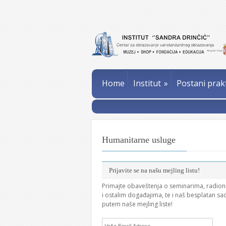
Home
Institut
»
Postani prak
Humanitarne usluge
Prijavite se na našu mejling listu!
Primajte obaveštenja o seminarima, radio
i ostalim događajima, te i naš besplatan sa
putem naše mejling liste!