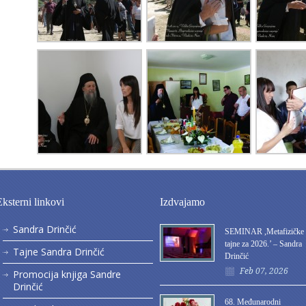
Eksterni linkovi
Izdvajamo
Sandra Drinčić
SEMINAR ,Metafizičke
tajne za 2026.’ – Sandra
Tajne Sandra Drinčić
Drinčić
Feb 07, 2026
Promocija knjiga Sandre
Drinčić
68. Međunarodni