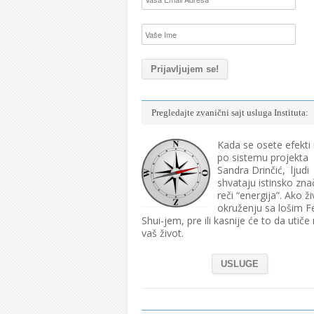
Pregledajte zvanični sajt usluga Instituta:
Kada se osete efekti
po sistemu projekta
Sandra Drinčić, ljudi
shvataju istinsko zna
reči “energija”. Ako ži
okruženju sa lošim F
Shui-jem, pre ili kasnije će to da utiče
vaš život.
USLUGE