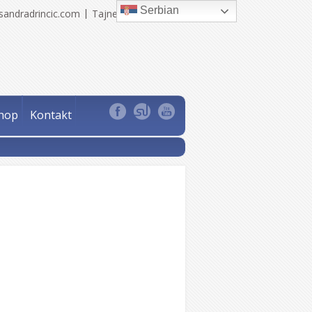
Serbian
sandradrincic.com
Tajne Sandra Drinčić
hop
Kontakt