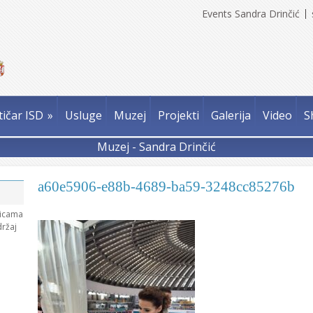
Events Sandra Drinčić
tičar ISD
»
Usluge
Muzej
Projekti
Galerija
Video
S
Muzej - Sandra Drinčić
a60e5906-e88b-4689-ba59-3248cc85276b
nicama
držaj