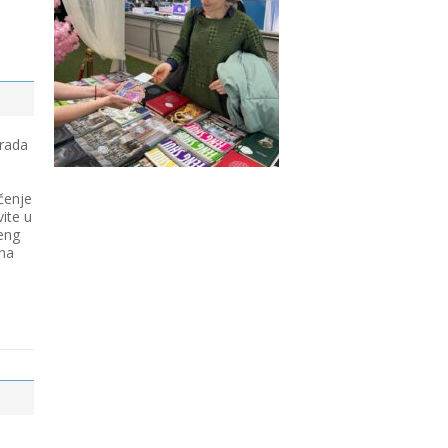
 rada
čenje
vite u
eng
 na