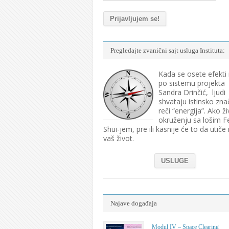
Pregledajte zvanični sajt usluga Instituta:
Kada se osete efekti
po sistemu projekta
Sandra Drinčić, ljudi
shvataju istinsko zna
reči “energija”. Ako ži
okruženju sa lošim F
Shui-jem, pre ili kasnije će to da utiče
vaš život.
USLUGE
Najave događaja
Modul IV – Space Clearing