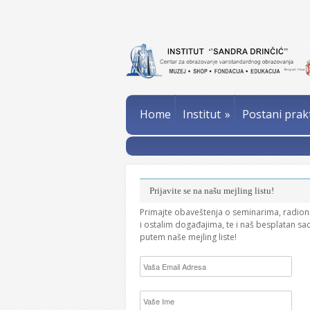
Home
Institut
»
Postani prak
Prijavite se na našu mejling listu!
Primajte obaveštenja o seminarima, radio
i ostalim događajima, te i naš besplatan sa
putem naše mejling liste!