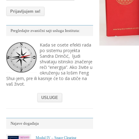
Pregledajte zvanični sajt usluga Instituta:
Kada se osete efekti rada
po sistemu projekta
Sandra Drinčić, ljudi
shvataju istinsko značenje
reči “energija”. Ako živite u
okruženju sa lošim Feng
Shui-jem, pre ili kasnije će to da utiče na
vaš život.
USLUGE
Najave događaja
Modul IV – Space Clearing