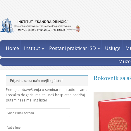
Home
Institut
»
Postani praktičar ISD
»
Usluge
Mu
Muzej
Rokovnik sa a
Prijavite se na našu mejling listu!
Primajte obaveštenja o seminarima, radionicama
i ostalim događajima, te i naš besplatan sadržaj
putem naše mejling liste!