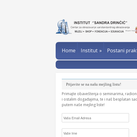
Home
Institut
»
Postani prak
Prijavite se na našu mejling listu!
Primajte obaveštenja o seminarima, radio
i ostalim događajima, te i naš besplatan sa
putem naše mejling liste!