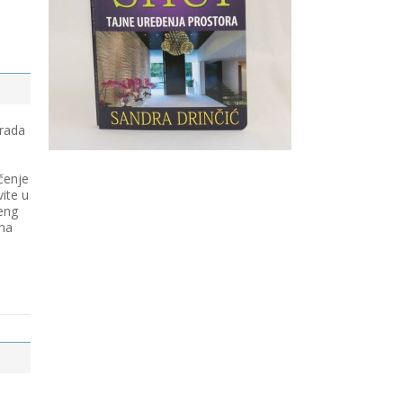
 rada
čenje
vite u
eng
 na