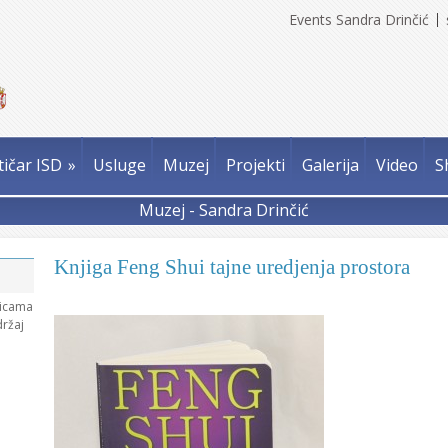
Events Sandra Drinčić
tičar ISD
»
Usluge
Muzej
Projekti
Galerija
Video
S
Muzej - Sandra Drinčić
Knjiga Feng Shui tajne uredjenja prostora
nicama
držaj