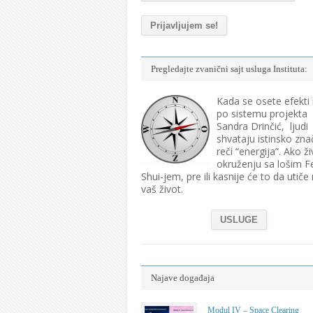
Pregledajte zvanični sajt usluga Instituta:
Kada se osete efekti
po sistemu projekta
Sandra Drinčić, ljudi
shvataju istinsko zna
reči “energija”. Ako ži
okruženju sa lošim F
Shui-jem, pre ili kasnije će to da utiče
vaš život.
USLUGE
Najave događaja
Modul IV – Space Clearing