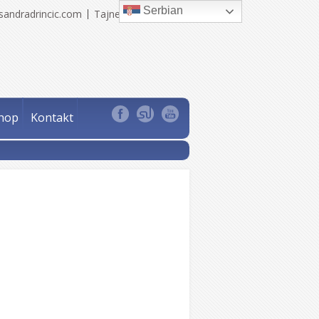
Serbian
sandradrincic.com
Tajne Sandra Drinčić
hop
Kontakt