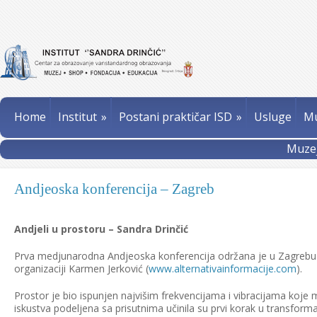
Home
Institut
»
Postani praktičar ISD
»
Usluge
Mu
Muzej
Andjeoska konferencija – Zagreb
Andjeli u prostoru – Sandra Drinčić
Prva medjunarodna Andjeoska konferencija održana je u Zagrebu 11. 
organizaciji Karmen Jerković (
www.alternativainformacije.
com
).
Prostor je bio ispunjen najvišim frekvencijama i vibracijama ko
iskustva podeljena sa prisutnima učinila su prvi korak u transform