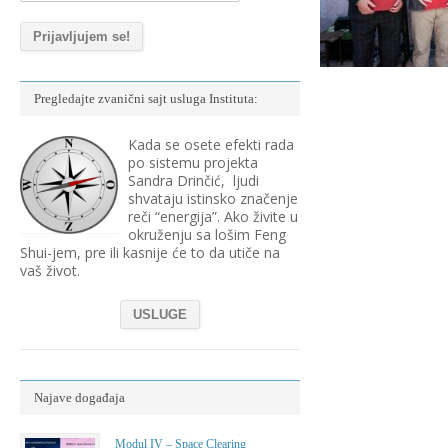
Pregledajte zvanični sajt usluga Instituta:
Kada se osete efekti rada
po sistemu projekta
Sandra Drinčić, ljudi
shvataju istinsko značenje
reči “energija”. Ako živite u
okruženju sa lošim Feng
Shui-jem, pre ili kasnije će to da utiče na
vaš život.
USLUGE
Najave događaja
Modul IV – Space Clearing