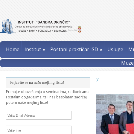
Home
Institut
»
Postani praktičar ISD
»
Usluge
Mu
Muzej
7
Prijavite se na našu mejling listu!
Primajte obaveštenja o seminarima, radionicama
i ostalim događajima, te i naš besplatan sadržaj
putem naše mejling liste!