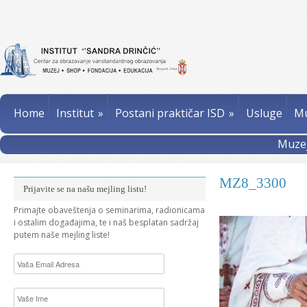
Home
Institut
»
Postani praktičar ISD
»
Usluge
Mu
Muzej
MZ8_3300
Prijavite se na našu mejling listu!
Primajte obaveštenja o seminarima, radionicama
i ostalim događajima, te i naš besplatan sadržaj
putem naše mejling liste!