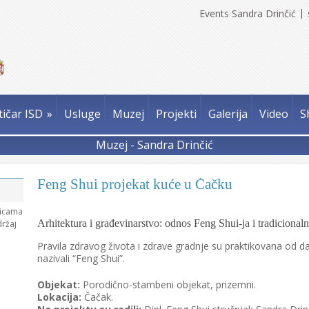
Events Sandra Drinčić
tičar ISD
»
Usluge
Muzej
Projekti
Galerija
Video
S
Muzej - Sandra Drinčić
Feng Shui projekat kuće u Čačku
nicama
Arhitektura i građevinarstvo: odnos Feng Shui-ja i tradicional
držaj
Pravila zdravog života i zdrave gradnje su praktikovana od da
nazivali “Feng Shui”.
Objekat:
Porodično-stambeni objekat, prizemni.
Lokacija:
Čačak.