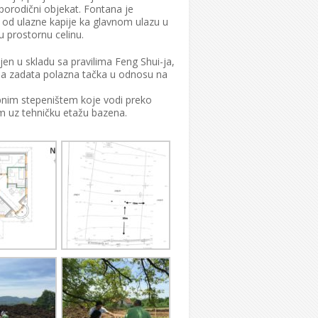
porodični objekat. Fontana je
a od ulazne kapije ka glavnom ulazu u
 prostornu celinu.
en u skladu sa pravilima Feng Shui-ja,
ila zadata polazna tačka u odnosu na
upnim stepeništem koje vodi preko
 uz tehničku etažu bazena.