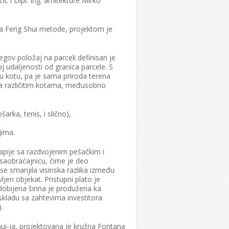
ć i Dipl. Ing. arhitekture Mirko
ma Feng Shui metode, projektom je
jegov položaj na parceli definisan je
udaljenosti od granica parcele. S
u kotu, pa je sama priroda terena
h na različitim kotama, međusobno
arka, tenis, i slično),
jima.
apije sa razdvojenim pešačkim i
saobraćajnicu, čime je deo
se smanjila visinska razlika između
jen objekat. Pristupni plato je
obijena širina je produžena ka
 skladu sa zahtevima investitora
.
hui-ja, projektovana je kružna Fontana