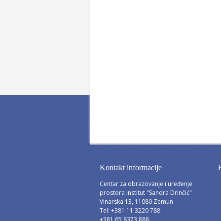
Kontakt informacije
Centar za obrazovanje i uređenje
prostora Institut "Sandra Drinčić"
Vinarska 13, 11080 Zemun
Tel: +381 11 3220 788
+381 65 8373 888