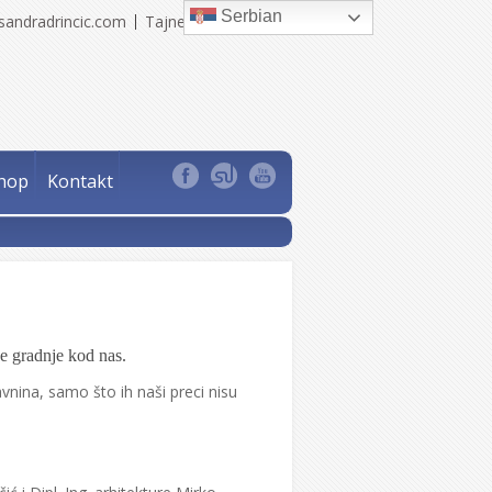
Serbian
sandradrincic.com
Tajne Sandra Drinčić
hop
Kontakt
ne gradnje kod nas.
vnina, samo što ih naši preci nisu