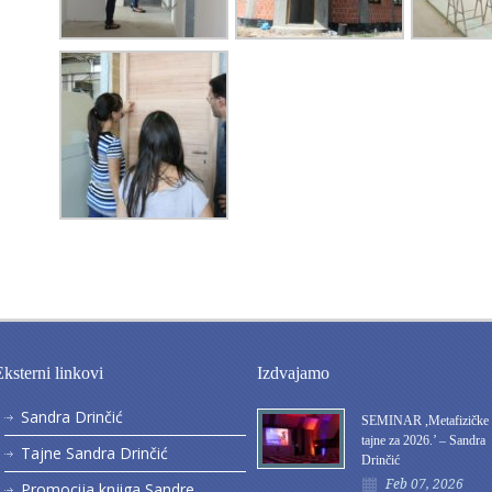
Eksterni linkovi
Izdvajamo
Sandra Drinčić
SEMINAR ,Metafizičke
tajne za 2026.’ – Sandra
Tajne Sandra Drinčić
Drinčić
Feb 07, 2026
Promocija knjiga Sandre