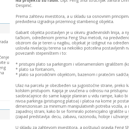
Na projektu su radili:
Dipl. Feng Shui stručnjak Sandra Drinči
Despinić.
Prema zahtevu investitora, a u skladu sa osnovnim principi
predviđena izgradnja prizemnog stambenog objekta.
Gabarit objekta postavljen je u okviru građevinskih linija, a n
tačkom, određenom prema Feng Shui metodi, na predviđenoj 
 rada
obzirom da je teren u nagibu, objekat je izdignut na određen
uslovila nivelaciju terena sa nekoliko potcelina postavljeni
povezanih stepeništem i to:
čenje
vite u
* pristupni plato sa parkingom i višenamenskim igralištem (koš
eng
* plato sa fontanom,
 na
* plato sa porodičnim objektom, bazenom i pratećim sadrža
Ulaz na parcelu je obezbeđen sa jugoistočne strane, preko k
kolskim pristupom. Kapija je uvučena u odnosu na pristupnu 
saobraćajnice do same kapije planiran u vidu rampe, kako bi 
nivoa parkinga (pristupnog platoa) i platoa na kome je postavl
dimenzionisan za minimum manipulativnih potreba vozila, a d
zapadnoj strani, kako bi se formiralo potencijalno igralište u
(zapad predstavlja: decu, zabavu, razonodu, hobije i uživanje)
U skladu za zahtevom investitora, a poštujući pravila Feng S