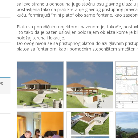
sa leve strane u odnosu na jugoistočnu osu glavnog ulaza u 
postavljena tako da prati kretanje glavnog pristupnog pravc
kuću, formirajući “mini plato” oko same fontane, kao zasebnu
Plato sa porodičnim objektom i bazenom je, takođe, postavlj
i to tako da je bazen uslovljen položajem objekta kome je b
položaj terena i lokacije.
Do ovog nivoa se sa pristupnog platoa dolazi glavnim prist
platoa sa fontanom, kao i pomoćnim stepeništem smeštenim
ng