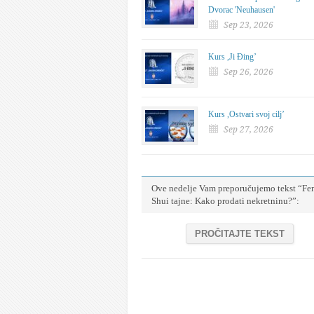
Dvorac 'Neuhausen'
Sep 23, 2026
Kurs ,Ji Đing’
Sep 26, 2026
Kurs ,Ostvari svoj cilj’
Sep 27, 2026
Ove nedelje Vam preporučujemo tekst “Fe
Shui tajne: Kako prodati nekretninu?”:
PROČITAJTE TEKST