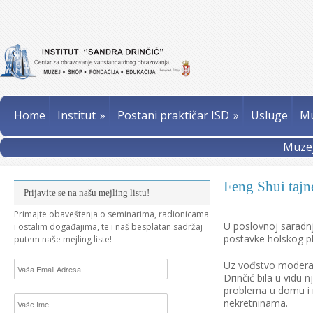
Home
Institut
»
Postani praktičar ISD
»
Usluge
Mu
Muzej
Feng Shui tajn
Prijavite se na našu mejling listu!
Primajte obaveštenja o seminarima, radionicama
U poslovnoj saradnj
i ostalim događajima, te i naš besplatan sadržaj
postavke holskog pl
putem naše mejling liste!
Uz vođstvo moderato
Drinčić bila u vidu 
problema u domu i n
nekretninama.