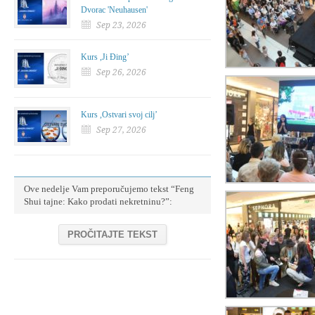
Dvorac 'Neuhausen'
Sep 23, 2026
Kurs ,Ji Đing’
Sep 26, 2026
Kurs ,Ostvari svoj cilj’
Sep 27, 2026
Ove nedelje Vam preporučujemo tekst “Feng
Shui tajne: Kako prodati nekretninu?”:
PROČITAJTE TEKST