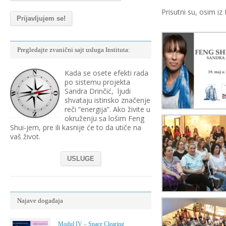
Prisutni su, osim iz
Pregledajte zvanični sajt usluga Instituta:
Kada se osete efekti rada
po sistemu projekta
Sandra Drinčić, ljudi
shvataju istinsko značenje
reči “energija”. Ako živite u
okruženju sa lošim Feng
Shui-jem, pre ili kasnije će to da utiče na
vaš život.
USLUGE
Najave događaja
Modul IV – Space Clearing