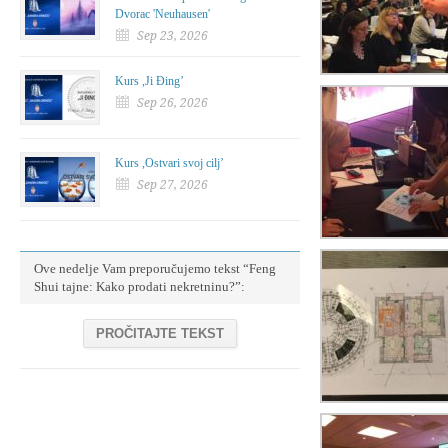
Dvorac 'Neuhausen'
Sep 23, 2026
Kurs ,Ji Đing’
Sep 26, 2026
Kurs ,Ostvari svoj cilj’
Sep 27, 2026
Ove nedelje Vam preporučujemo tekst “Feng
Shui tajne: Kako prodati nekretninu?”:
PROČITAJTE TEKST