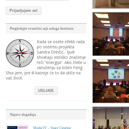
Pregledajte zvanični sajt usluga Instituta:
Kada se osete efekti rada
po sistemu projekta
Sandra Drinčić, ljudi
shvataju istinsko značenje
reči “energija”. Ako živite u
okruženju sa lošim Feng
Shui-jem, pre ili kasnije će to da utiče na
vaš život.
USLUGE
Najave događaja
Modul IV – Space Clearing