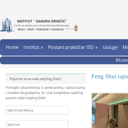
Home
Institut
»
Postani praktičar ISD
»
Usluge
Mu
Muzej
Feng Shui tajn
Prijavite se na našu mejling listu!
Primajte obaveštenja o seminarima, radionicama
i ostalim događajima, te i naš besplatan sadržaj
putem naše mejling liste!