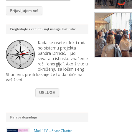
Pregledajte zvanični sajt usluga Instituta:
Kada se osete efekti rada
po sistemu projekta
Sandra Drinčić, ljudi
shvataju istinsko značenje
reči “energija”. Ako živite u
okruženju sa lošim Feng
Shui-jem, pre ili kasnije će to da utiče na
vaš život.
USLUGE
Najave događaja
Modul IV – Space Clearing