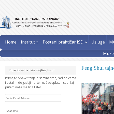
Home
Institut
»
Postani praktičar ISD
»
Usluge
Mu
Muzej
Feng Shui tajn
Prijavite se na našu mejling listu!
Primajte obaveštenja o seminarima, radionicama
i ostalim događajima, te i naš besplatan sadržaj
putem naše mejling liste!