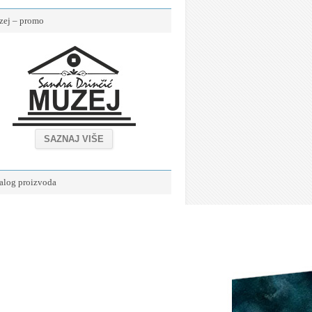
ej – promo
SAZNAJ VIŠE
alog proizvoda