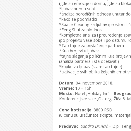
(gde su emocije u domu, gde su blokade
*ljubav prema sebi
*analiza porodičnih odnosa unutar d
*kako se podmladiti
*Space Clearing za ljubav (prostor i li
*Feng Shui za plodnost
*kompletna analiza i preuređenje sp
(po projektu vaše sobe i po datumu r
*Tao tajne za privlačenje partnera
*Kua brojevi u ljubavi
*tajne slaganja po ličnim Kua brojevi
(analiza partnera i šta očekivati)
*kupke za ljubav (stare tao tajne)
*aktivacije svih oblika željenih emoti
Datum:
04. novembar 2018.
Vreme:
10 – 15h
Mesto:
Hotel ,Holiday Inn’ –
Beogra
Konferencijske sale ,Ostorg, Žiča & Mi
Cena kotizacije
: 8800 RSD
(u cenu su uračunate skripte, materijal
Predavač:
Sandra Drinčić
– Dipl. Feng