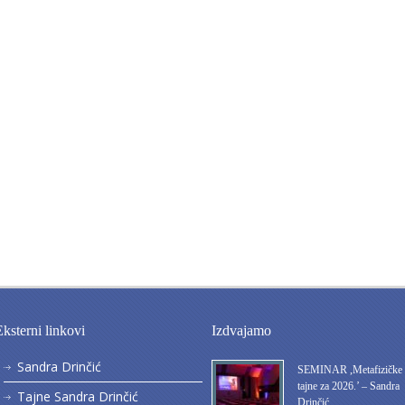
Eksterni linkovi
Izdvajamo
Sandra Drinčić
SEMINAR ,Metafizičke
tajne za 2026.’ – Sandra
Tajne Sandra Drinčić
Drinčić