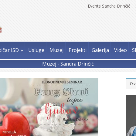
Events Sandra Drinčić
tičar ISD
»
Usluge
Muzej
Projekti
Galerija
Video
S
Muzej - Sandra Drinčić
O v