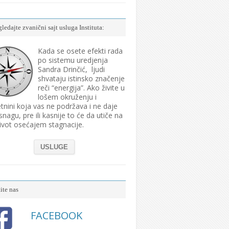
gledajte zvanični sajt usluga Instituta:
Kada se osete efekti rada
po sistemu uredjenja
Sandra Drinčić, ljudi
shvataju istinsko značenje
reči “energija”. Ako živite u
lošem okruženju i
tnini koja vas ne podržava i ne daje
nagu, pre ili kasnije to će da utiče na
ivot osećajem stagnacije.
USLUGE
tite nas
FACEBOOK