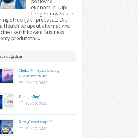
poslovne
ekonomije, Dipl.
Feng Shui & Space
ring stručnjak i predavač, Dipl.
 Health terapeut alternativne
cine i sertifikovani Business
emy preduzetnik.
ave događaja
Modul IV – Space Clearing
Dvorac 'Neuhausen'
Sep 23, 2026
Kurs ,Ji Đing’
Sep 26, 2026
Kurs ,Ostvari svoj cilj’
Sep 27, 2026