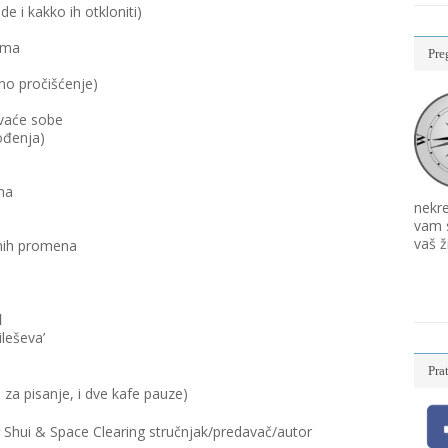
 i kakko ih otkloniti)
oma
Pre
čno pročišćenje)
avaće sobe
ođenja)
ma
nekre
vam s
vaš ž
vnih promena
d
leševa’
Pra
 za pisanje, i dve kafe pauze)
 Shui & Space Clearing stručnjak/predavač/autor