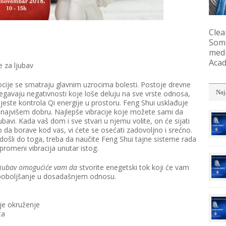
Clea
Soma
medi
Acad
 za ljubav
ocije se smatraju glavnim uzrocima bolesti. Postoje drevne
Naj
egavaju negativnosti koje loše deluju na sve vrste odnosa,
i jeste kontrola Qi energije u prostoru. Feng Shui usklađuje
najvišem dobru. Najlepše vibracije koje možete sami da
bavi. Kada vaš dom i sve stvari u njemu volite, on će sijati
tno da borave kod vas, vi ćete se osećati zadovoljno i srećno.
i došli do toga, treba da naučite Feng Shui tajne sisteme rada
promeni vibracija unutar istog.
 ljubav omogu
ć
i
ć
e vam da
stvorite enegetski tok koji će vam
 poboljšanje u dosadašnjem odnosu.
oje okruženje
ta