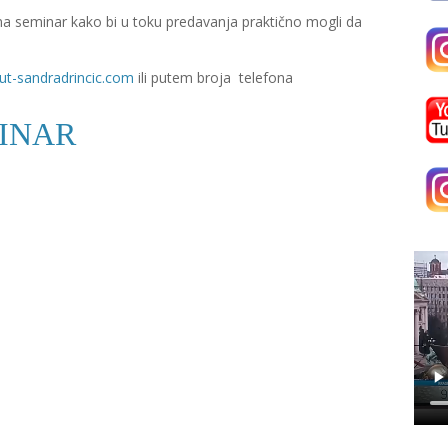
na seminar kako bi u toku predavanja praktično mogli da
ut-sandradrincic.com
ili putem broja telefona
MINAR