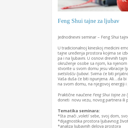
Feng Shui tajne za ljubav
Jednodnevni seminar – Feng Shui tajne
U tradicionalnoj kineskoj medicini em
tajne uređenja prostora kojima se izb
pa i na ljubavni. U osnovi drevnih tajn
okruženje osobe sa njom, ka njenom 
stvorite u svom domu jesu vibracije lju
svetsloš
ć
u ljubavi
. Svima će biti prija
Vaša duša će biti ispunjena. Ali….da b
na svom domu, na njegovoj energiji i 
Praktične naučene
Feng Shui tajne za
doneti novu vezu, novog partnera ili
Tematika seminara:
*šta znači ,voleti’ sebe, svoj dom, sv
*dijagnostika prostora ljubavnog živo
*analiza ljubavnih delova prostora