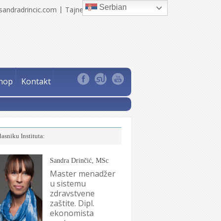
Serbian
sandradrincic.com
Tajne Sandra Drinčić
hop
Kontakt
lasniku Instituta:
Sandra Drinčić, MSc
Master menadžer
u sistemu
zdravstvene
zaštite. Dipl.
ekonomista