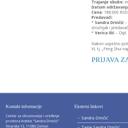
Trajanje obuke:
in
Datum održavanj
Cena:
188.000 RSD
Predavači:
*
Sandra Drinčić
– 
stručnjak i predava
*
Verica Ilić
– Dipl.
Nakon uspešno polo
VI, tj. „Feng Shui na
PRIJAVA 
Kontakt informacije
Eksterni linkovi
Centar za obrazovanje i uređenje
Sandra Drinčić
prostora Institut "Sandra Drinčić"
Vinarska 13, 11080 Zemun
Tajne Sandra Drinčić