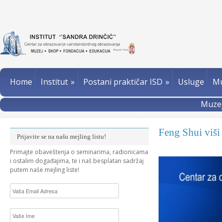
Home
Institut
»
Postani praktičar ISD
»
Usluge
Mu
Muzej
Feng Shui viš
Prijavite se na našu mejling listu!
Primajte obaveštenja o seminarima, radionicama
i ostalim događajima, te i naš besplatan sadržaj
putem naše mejling liste!