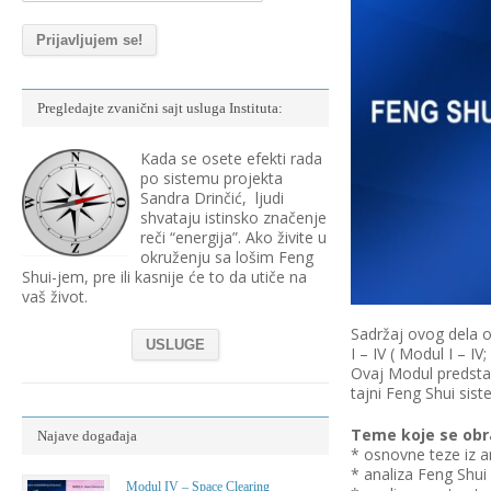
Pregledajte zvanični sajt usluga Instituta:
Kada se osete efekti rada
po sistemu projekta
Sandra Drinčić, ljudi
shvataju istinsko značenje
reči “energija”. Ako živite u
okruženju sa lošim Feng
Shui-jem, pre ili kasnije će to da utiče na
vaš život.
Sadržaj ovog dela 
USLUGE
I – IV ( Modul I – I
Ovaj Modul predstav
tajni Feng Shui si
Teme koje se obr
Najave događaja
* osnovne teze iz a
* analiza Feng Shui
Modul IV – Space Clearing