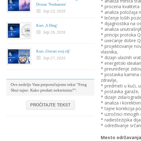
* analiza mesta sta
Dvorac 'Neuhausen'
* procena kvaliteta 
Sep 23, 2026
* analiza položaja 
* lečenje loših pozi
* dijagnostika na os
Kurs ,Ji Đing’
* analiza unutrašnji
Sep 26, 2026
* principi protoka Q
* uvećanje dobre Qi 
* projektovanje nov
vlasnika,
Kurs ,Ostvari svoj cilj’
* dizajn ulaznih vr
Sep 27, 2026
* energetski ideala
* preuređenje zidov
* postavka kamina (v
zdravlje,
Ove nedelje Vam preporučujemo tekst “Feng
* predmeti u kući, 
Shui tajne: Kako prodati nekretninu?”:
* postavka garaže,
* dizajn zida/ograde
* analiza i korekti
PROČITAJTE TEKST
* tajne korekcija po
* uzročnici mnogih o
* radiestezijska dij
* određivanje srčan
Mesto održavanja: 