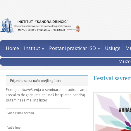
Home
Institut
»
Postani praktičar ISD
»
Usluge
Mu
Muzej
Festival savre
Prijavite se na našu mejling listu!
Primajte obaveštenja o seminarima, radionicama
i ostalim događajima, te i naš besplatan sadržaj
putem naše mejling liste!