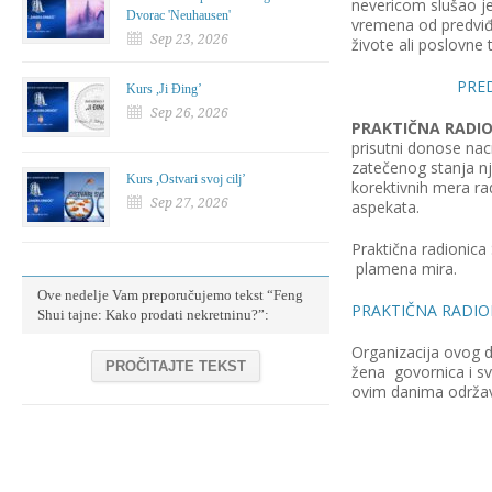
nevericom slušao je
Dvorac 'Neuhausen'
vremena od predviđ
Sep 23, 2026
živote ali poslovne 
PRE
Kurs ,Ji Đing’
Sep 26, 2026
PRAKTI
Č
NA RADI
prisutni donose nacr
zatečenog stanja nj
Kurs ,Ostvari svoj cilj’
korektivnih mera ra
Sep 27, 2026
aspekata.
Praktična radionic
plamena mira.
Ove nedelje Vam preporučujemo tekst “Feng
PRAKTIČNA RADIO
Shui tajne: Kako prodati nekretninu?”:
Organizacija ovog d
PROČITAJTE TEKST
žena govornica i sv
ovim danima održava