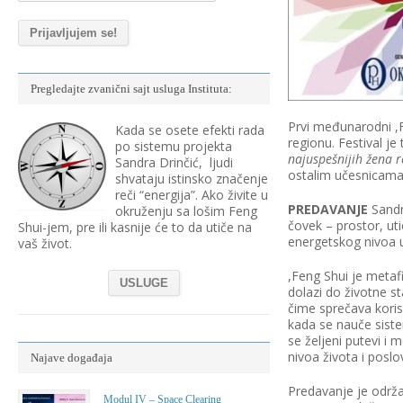
Pregledajte zvanični sajt usluga Instituta:
Prvi međunarodni ,
Kada se osete efekti rada
regionu. Festival je 
po sistemu projekta
najuspe
š
nijih
ž
ena r
Sandra Drinčić, ljudi
ostalim učesnicama b
shvataju istinsko značenje
reči “energija”. Ako živite u
PREDAVANJE
Sandr
okruženju sa lošim Feng
čovek – prostor, u
Shui-jem, pre ili kasnije će to da utiče na
energetskog nivoa u
vaš život.
,Feng Shui je metaf
USLUGE
dolazi do životne s
čime sprečava koris
kada se nauče siste
se željeni putevi i
nivoa života i poslo
Najave događaja
Predavanje je održan
Modul IV – Space Clearing