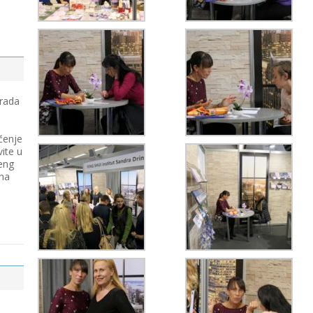
 rada
čenje
vite u
eng
 na