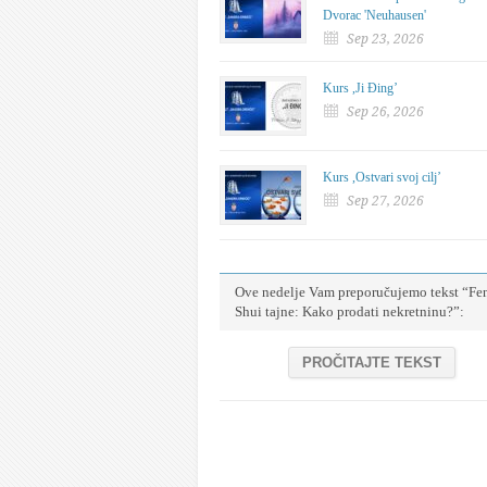
Dvorac 'Neuhausen'
Sep 23, 2026
Kurs ,Ji Đing’
Sep 26, 2026
Kurs ,Ostvari svoj cilj’
Sep 27, 2026
Ove nedelje Vam preporučujemo tekst “Fe
Shui tajne: Kako prodati nekretninu?”:
PROČITAJTE TEKST