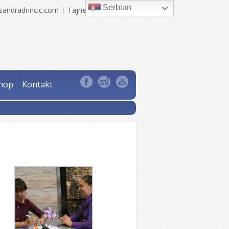
Serbian
sandradrincic.com
Tajne Sandra Drinčić
hop
Kontakt