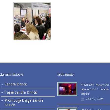
Eksterni linkovi
Izdvajamo
Sandra Drinčić
SEMINAR ,Metafizičke
tajne za 2026.’ – Sandra
Tajne Sandra Drinčić
Drinčić
Feb 07, 2026
Promocija knjiga Sandre
Drinčić