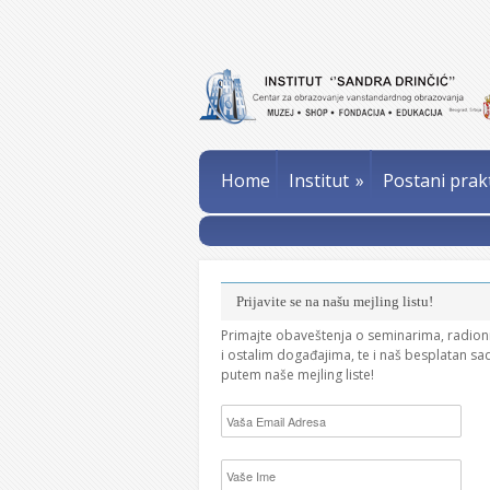
Home
Institut
»
Postani prak
Prijavite se na našu mejling listu!
Primajte obaveštenja o seminarima, radio
i ostalim događajima, te i naš besplatan sa
putem naše mejling liste!