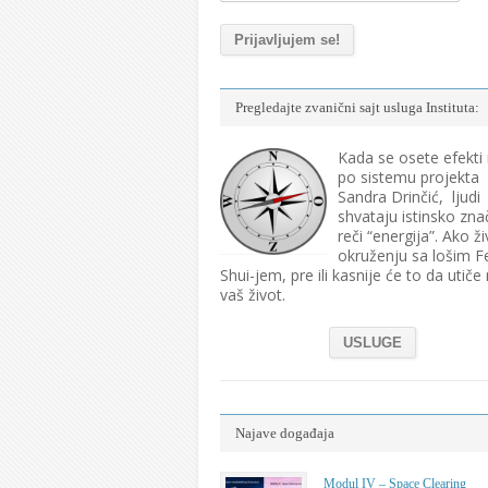
Pregledajte zvanični sajt usluga Instituta:
Kada se osete efekti
po sistemu projekta
Sandra Drinčić, ljudi
shvataju istinsko zna
reči “energija”. Ako ži
okruženju sa lošim F
Shui-jem, pre ili kasnije će to da utiče
vaš život.
USLUGE
Najave događaja
Modul IV – Space Clearing