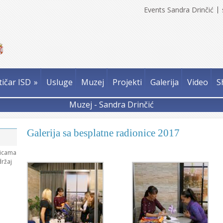
Events Sandra Drinčić
tičar ISD
»
Usluge
Muzej
Projekti
Galerija
Video
S
Muzej - Sandra Drinčić
Galerija sa besplatne radionice 2017
nicama
držaj