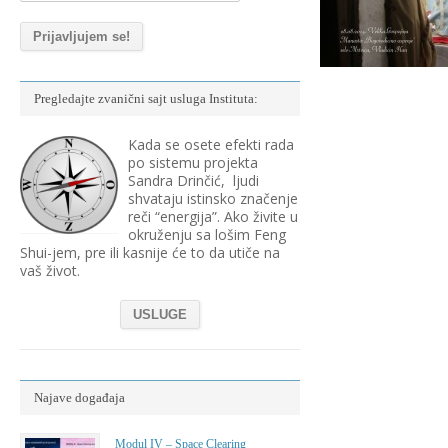
Pregledajte zvanični sajt usluga Instituta:
Kada se osete efekti rada
po sistemu projekta
Sandra Drinčić, ljudi
shvataju istinsko značenje
reči “energija”. Ako živite u
okruženju sa lošim Feng
Shui-jem, pre ili kasnije će to da utiče na
vaš život.
USLUGE
Najave događaja
Modul IV – Space Clearing