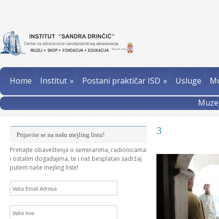
Home
Institut
»
Postani praktičar ISD
»
Usluge
Mu
Muzej
3
Prijavite se na našu mejling listu!
Primajte obaveštenja o seminarima, radionicama
i ostalim događajima, te i naš besplatan sadržaj
putem naše mejling liste!