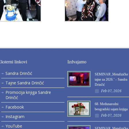
Eksterni linkovi
Izdvajamo
Sandra Drinčić
SEMINAR ,Metafizičke
tajne za 2026.’ – Sandra
Tajne Sandra Drinčić
Drinčić
Feb 07, 2026
Promocija knjiga Sandre
Drinčić
68. Međunarodni
Facebook
beogradski sajam knjiga
Feb 07, 2026
Instagram
YouTube
SEMINAR ,Metafizičke