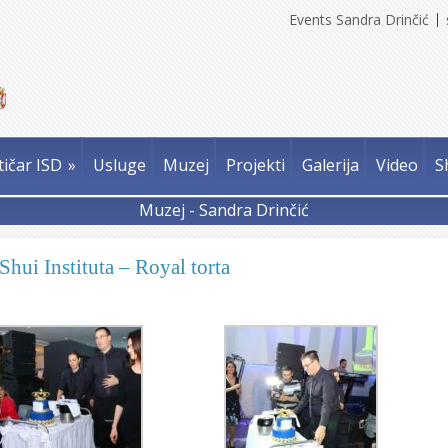
Events Sandra Drinčić
tičar ISD
»
Usluge
Muzej
Projekti
Galerija
Video
S
Muzej - Sandra Drinčić
Shui Instituta – Royal torta