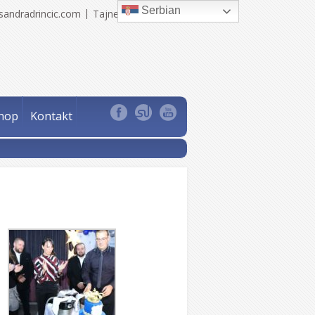
Serbian
sandradrincic.com
Tajne Sandra Drinčić
hop
Kontakt