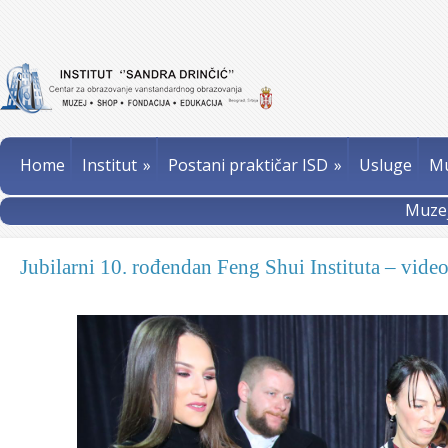
Home
Institut
»
Postani praktičar ISD
»
Usluge
Mu
Muzej
Jubilarni 10. rođendan Feng Shui Instituta – vide