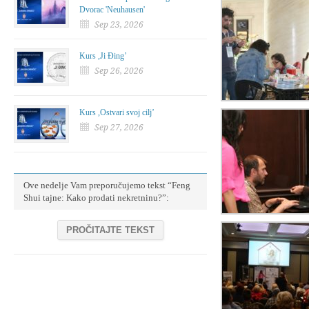
Dvorac 'Neuhausen'
Sep 23, 2026
Kurs ,Ji Đing’
Sep 26, 2026
Kurs ,Ostvari svoj cilj’
Sep 27, 2026
Ove nedelje Vam preporučujemo tekst “Feng
Shui tajne: Kako prodati nekretninu?”:
PROČITAJTE TEKST