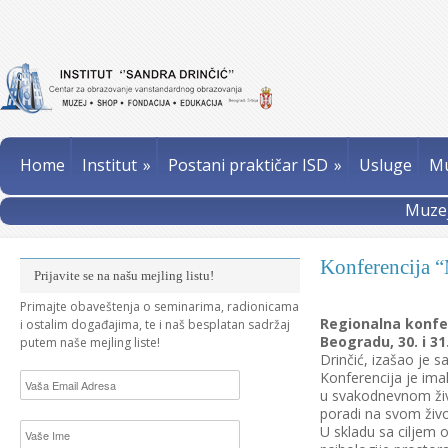
Home
Institut
»
Postani praktičar ISD
»
Usluge
Mu
Muzej
Konferencija 
Prijavite se na našu mejling listu!
Primajte obaveštenja o seminarima, radionicama
Regionalna konfer
i ostalim događajima, te i naš besplatan sadržaj
Beogradu, 30. i 31
putem naše mejling liste!
Drinčić, izašao je 
Konferencija je imal
u svakodnevnom živ
poradi na svom živo
U skladu sa ciljem 