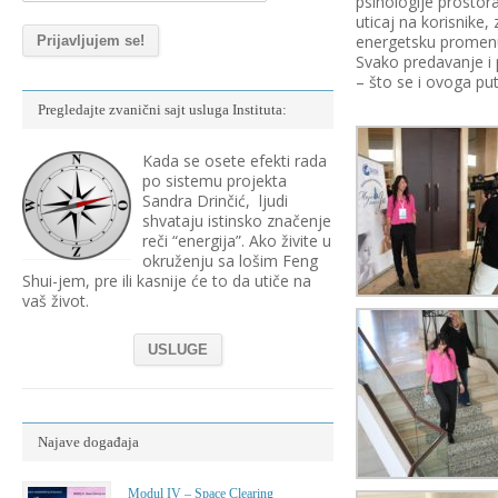
psihologije prostor
uticaj na korisnike
energetsku promenu
Svako predavanje i 
– što se i ovoga pu
Pregledajte zvanični sajt usluga Instituta:
Kada se osete efekti rada
po sistemu projekta
Sandra Drinčić, ljudi
shvataju istinsko značenje
reči “energija”. Ako živite u
okruženju sa lošim Feng
Shui-jem, pre ili kasnije će to da utiče na
vaš život.
USLUGE
Najave događaja
Modul IV – Space Clearing