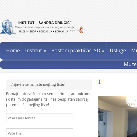
Home
Institut
»
Postani praktičar ISD
»
Usluge
Mu
Muzej
1
Prijavite se na našu mejling listu!
Primajte obaveštenja o seminarima, radionicama
i ostalim događajima, te i naš besplatan sadržaj
putem naše mejling liste!