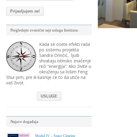
Pregledajte zvanični sajt usluga Instituta:
Kada se osete efekti rada
po sistemu projekta
Sandra Drinčić, ljudi
shvataju istinsko značenje
reči “energija”. Ako živite u
okruženju sa lošim Feng
Shui-jem, pre ili kasnije će to da utiče na
vaš život.
USLUGE
Najave događaja
Modul IV – Space Clearing