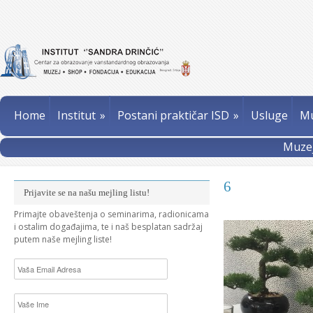
Home
Institut
»
Postani praktičar ISD
»
Usluge
Mu
Muzej
6
Prijavite se na našu mejling listu!
Primajte obaveštenja o seminarima, radionicama
i ostalim događajima, te i naš besplatan sadržaj
putem naše mejling liste!