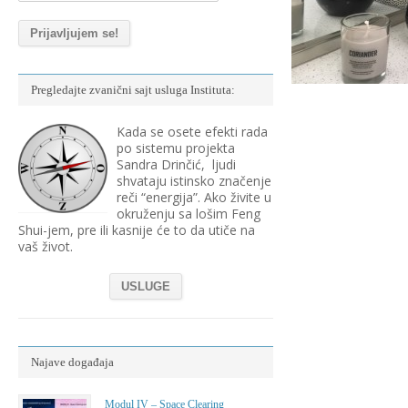
Pregledajte zvanični sajt usluga Instituta:
Kada se osete efekti rada
po sistemu projekta
Sandra Drinčić, ljudi
shvataju istinsko značenje
reči “energija”. Ako živite u
okruženju sa lošim Feng
Shui-jem, pre ili kasnije će to da utiče na
vaš život.
USLUGE
Najave događaja
Modul IV – Space Clearing