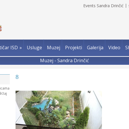
Events Sandra Drinčić
tičar ISD
»
Usluge
Muzej
Projekti
Galerija
Video
S
Muzej - Sandra Drinčić
8
nicama
držaj