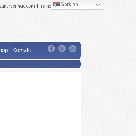
Serbian
sandradrincic.com
Tajne Sandra Drinčić
hop
Kontakt