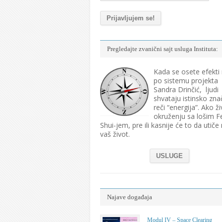
Pregledajte zvanični sajt usluga Instituta:
Kada se osete efekti
po sistemu projekta
Sandra Drinčić, ljudi
shvataju istinsko zna
reči “energija”. Ako ži
okruženju sa lošim F
Shui-jem, pre ili kasnije će to da utiče
vaš život.
USLUGE
Najave događaja
Modul IV – Space Clearing