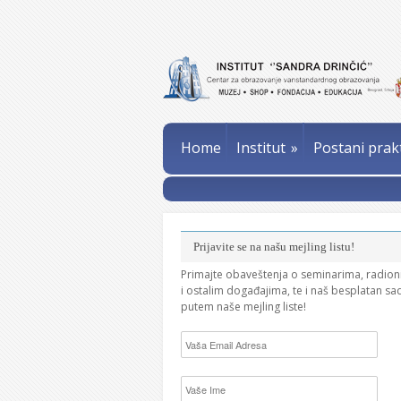
Home
Institut
»
Postani prak
Prijavite se na našu mejling listu!
Primajte obaveštenja o seminarima, radio
i ostalim događajima, te i naš besplatan sa
putem naše mejling liste!