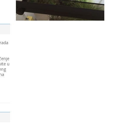
 rada
čenje
vite u
eng
 na