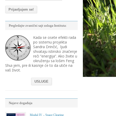
Pregledajte zvanični sajt usluga Instituta:
Kada se osete efekti rada
po sistemu projekta
Sandra Drinčić, ljudi
shvataju istinsko značenje
reči “energija”. Ako živite u
okruženju sa lošim Feng
Shui-jem, pre ili kasnije će to da utiče na
vaš život.
USLUGE
Najave događaja
Modul IV – Space Clearing