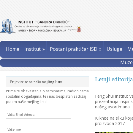
Home
Institut
»
Postani praktičar ISD
»
Usluge
Mu
Muzej
Letnji editori
Prijavite se na našu mejling listu!
Primajte obaveštenja o seminarima, radionicama
Feng Shui Institut 
i ostalim događajima, te i naš besplatan sadržaj
prezentacija inspir
putem naše mejling liste!
našeg asortimana!
Kliknite na sliku koj
proizvoda 2017.