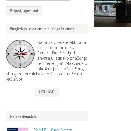
Pregledajte zvanični sajt usluga Instituta:
Kada se osete efekti rada
po sistemu projekta
Sandra Drinčić, ljudi
shvataju istinsko značenje
reči “energija”. Ako živite u
okruženju sa lošim Feng
Shui-jem, pre ili kasnije će to da utiče na
vaš život.
USLUGE
Najave događaja
Modul IV – Space Clearing