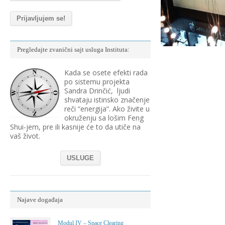
Pregledajte zvanični sajt usluga Instituta:
Kada se osete efekti rada
po sistemu projekta
Sandra Drinčić, ljudi
shvataju istinsko značenje
reči “energija”. Ako živite u
okruženju sa lošim Feng
Shui-jem, pre ili kasnije će to da utiče na
vaš život.
USLUGE
Najave događaja
Modul IV – Space Clearing