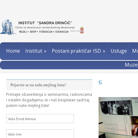
Home
Institut
»
Postani praktičar ISD
»
Usluge
Mu
Muzej
6
Prijavite se na našu mejling listu!
Primajte obaveštenja o seminarima, radionicama
i ostalim događajima, te i naš besplatan sadržaj
putem naše mejling liste!