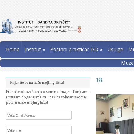
Home
Institut
»
Postani praktičar ISD
»
Usluge
Mu
Muzej
18
Prijavite se na našu mejling listu!
Primajte obaveštenja o seminarima, radionicama
i ostalim događajima, te i naš besplatan sadržaj
putem naše mejling liste!