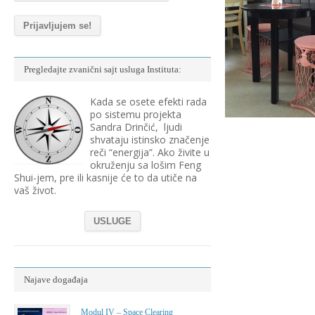
Pregledajte zvanični sajt usluga Instituta:
Kada se osete efekti rada
po sistemu projekta
Sandra Drinčić, ljudi
shvataju istinsko značenje
reči “energija”. Ako živite u
okruženju sa lošim Feng
Shui-jem, pre ili kasnije će to da utiče na
vaš život.
USLUGE
Najave događaja
Modul IV – Space Clearing