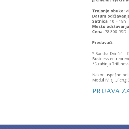
Trajanje obuke:
vi
Datum održavanj
Satnica
: 10 – 18h
Mesto održavanj
Cena:
78.800 RSD
Predavači:
* Sandra Drinčić – 
Business entreprene
*Strahinja Trifuno
Nakon uspešno polo
Modul IV, tj. „Feng 
PRIJAVA 