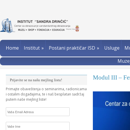
Home
Institut
»
Postani praktičar ISD
»
Usluge
Mu
Muzej
Modul III – F
Prijavite se na našu mejling listu!
Primajte obaveštenja o seminarima, radionicama
i ostalim događajima, te i naš besplatan sadržaj
putem naše mejling liste!