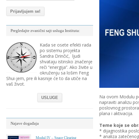
Pregledajte zvanični sajt usluga Instituta:
Kada se osete efekti rada
po sistemu projekta
Sandra Drinčić, ljudi
shvataju istinsko značenje
reči “energija”. Ako živite u
okruženju sa lošim Feng
Shui-jem, pre ili kasnije će to da utiče na
vaš život.
Na ovom Modulu pola
USLUGE
napraviti analizu p
poslovnog prostora,
plana i aktivacija.
Najave događaja
Teme koje se obra
* dijagnostika posl
* analiza zatečenog
Modul IV – Space Clearing