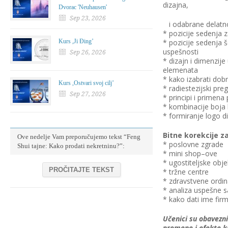
dizajna,
Dvorac 'Neuhausen'
Sep 23, 2026
i odabrane delatnos
* pozicije sedenja 
Kurs ,Ji Đing’
* pozicije sedenja 
uspešnosti
Sep 26, 2026
* dizajn i dimenzije
elemenata
* kako izabrati dob
Kurs ,Ostvari svoj cilj’
* radiestezijski pre
Sep 27, 2026
* principi i primen
* kombinacije boja 
* formiranje logo diz
Bitne korekcije z
Ove nedelje Vam preporučujemo tekst “Feng
* poslovne zgrade
Shui tajne: Kako prodati nekretninu?”:
* mini shop–ove
* ugostiteljske obje
PROČITAJTE TEKST
* tržne centre
* zdravstvene ordina
* analiza uspešne 
* kako dati ime firmi
Učenici su obavezni
promene i efekte k