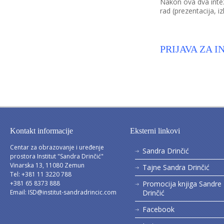
Nakon ova dva intez
rad (prezentacija, 
PRIJAVA ZA 
Kontakt informacije
Eksterni linkovi
Centar za obrazovanje i uređenje
Sandra Drinčić
prostora Institut "Sandra Drinčić"
Vinarska 13, 11080 Zemun
Tajne Sandra Drinčić
Tel: +381 11 3220 788
+381 65 8373 888
Promocija knjiga Sandre
Email:
ISD@institut-sandradrincic.com
Drinčić
Facebook