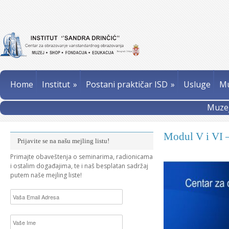
Home
Institut
»
Postani praktičar ISD
»
Usluge
Mu
Muzej
Modul V i VI –
Prijavite se na našu mejling listu!
Primajte obaveštenja o seminarima, radionicama
i ostalim događajima, te i naš besplatan sadržaj
putem naše mejling liste!