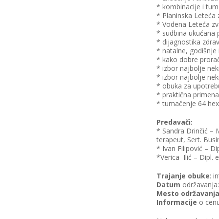
* kombinacije i tuma
* Planinska Leteća 
* Vodena Leteća zve
* sudbina ukućana 
* dijagnostika zdra
* natalne, godišnje
* kako dobre proraču
* izbor najbolje ne
* izbor najbolje ne
* obuka za upotreb
* praktična primena J
* tumačenje 64 hexa
Predavači:
* Sandra Drinčić – 
terapeut, Sert. Bus
* Ivan Filipović – Dip
*Verica Ilić – Dipl. 
Trajanje obuke
: i
Datum
održavanja:
Mesto održavanj
Informacije
o cenu