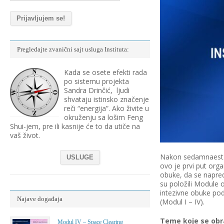
Pregledajte zvanični sajt usluga Instituta:
Kada se osete efekti rada
po sistemu projekta
Sandra Drinčić, ljudi
shvataju istinsko značenje
reči “energija”. Ako živite u
okruženju sa lošim Feng
Shui-jem, pre ili kasnije će to da utiče na
vaš život.
Nakon sedamnaest go
USLUGE
ovo je prvi put org
obuke, da se napredn
su položili Module 
intezivne obuke pod
Najave događaja
(Modul I – IV).
Teme koje se obr
Modul IV – Space Clearing