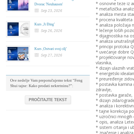
* osnovne teze iz a
Dvorac 'Neuhausen'
* metafizička anali
Sep 23, 2026
* analiza mesta sta
* procena kvaliteta 
Kurs ,Ji Đing’
* analiza položaja 
* lečenje loših pozi
Sep 26, 2026
* dijagnostika na os
* analiza unutrašnji
* principi protoka Q
Kurs ,Ostvari svoj cilj’
* uvećanje dobre Qi 
Sep 27, 2026
* projektovanje nov
vlasnika,
* dizajn ulaznih vr
* energetski ideala
* preuređenje zidov
Ove nedelje Vam preporučujemo tekst “Feng
* postavka kamina (v
Shui tajne: Kako prodati nekretninu?”:
zdravlje,
* postavka garaže,
PROČITAJTE TEKST
* dizajn zida/ograde
* analiza i korekti
* tajne korekcija poz
* uzročnici mnogih o
* opis, analiza Lete
* sistem crtanja i 
* značenje i analiz