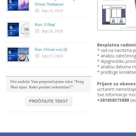
Dvorac 'Neuhausen'
Sep 23, 2026
Kurs ,Ji Đing’
Sep 26, 2026
Besplatna radion
Kurs ,Ostvari svoj cilj’
* rad na nacrtima p
* analizu zatečenog
Sep 27, 2026
* dijagnostiku pros
* analizu datuma r
* predloge korektiv
Ove nedelje Vam preporučujemo tekst “Feng
Prijave su obavez
Shui tajne: Kako prodati nekretninu?”:
ucrtanim nameštaje
Sve informacije mož
+381658373888
(as
PROČITAJTE TEKST