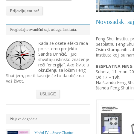
Novosadski saj
Pregledajte zvanični sajt usluga Instituta:
Feng Shui Institut 
Kada se osete efekti rada
besplatnu Feng Shui
po sistemu projekta
Osim štampanih izda
Sandra Drinčić, ljudi
Instituta koji su na
shvataju istinsko značenje
reči “energija”. Ako živite u
BESPLATNA FENG 
okruženju sa lošim Feng
Subota, 11. mart 20
Shui-jem, pre ili kasnije će to da utiče na
Od 17 – 19h.
vaš život.
Na štandu Feng Shui
štanda Feng Shui In
USLUGE
Najave događaja
Modul IV – Space Clearing