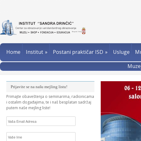
Home
Institut
»
Postani praktičar ISD
»
Usluge
Mu
Muzej
Prijavite se na našu mejling listu!
Primajte obaveštenja o seminarima, radionicama
i ostalim događajima, te i naš besplatan sadržaj
putem naše mejling liste!