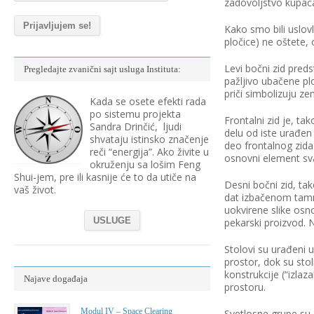
zadovoljstvo kupaca,
Kako smo bili uslov
pločice) ne oštete,
Levi bočni zid preds
Pregledajte zvanični sajt usluga Instituta:
pažljivo ubačene pl
priči simbolizuju ze
Kada se osete efekti rada
po sistemu projekta
Frontalni zid je, t
Sandra Drinčić, ljudi
delu od iste urađen
shvataju istinsko značenje
deo frontalnog zida
reči “energija”. Ako živite u
osnovni element sva
okruženju sa lošim Feng
Shui-jem, pre ili kasnije će to da utiče na
Desni bočni zid, ta
vaš život.
dat izbačenom tam
uokvirene slike osn
USLUGE
pekarski proizvod. 
Stolovi su urađeni 
prostor, dok su sto
konstrukcije (“izla
Najave događaja
prostoru.
Modul IV – Space Clearing
Svetlosne grupe su,