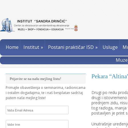
Home
Institut
»
Postani praktičar ISD
»
Usluge
Mu
Muzej
Pekara “Altina”
Prijavite se na našu mejling listu!
Primajte obaveštenja o seminarima, radionicama
Drugi po redu proda
i ostalim događajima, te i naš besplatan sadržaj
drugi i istovremeno 
putem naše mejling liste!
prednjem zidu, nisu
tog razloga, manja
postavljen je print
Unutrašnje uređenj