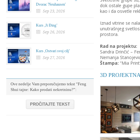
Dvorac 'Neuhausen'
dok ostale gupe pla
kao i da osvetle re
Sep 23, 2026
Iznad vitrine se na
Kurs ,Ji Đing’
unutrašnjeg svetlos
Sep 26, 2026
prostora.
Rad na projektu:
Kurs ,Ostvari svoj cilj’
Sandra Drinčić – Fen
Nemanja Stanojević –
Sep 27, 2026
Štampa:
“Mia Print
3D PROJEKTNA
Ove nedelje Vam preporučujemo tekst “Feng
Shui tajne: Kako prodati nekretninu?”:
PROČITAJTE TEKST