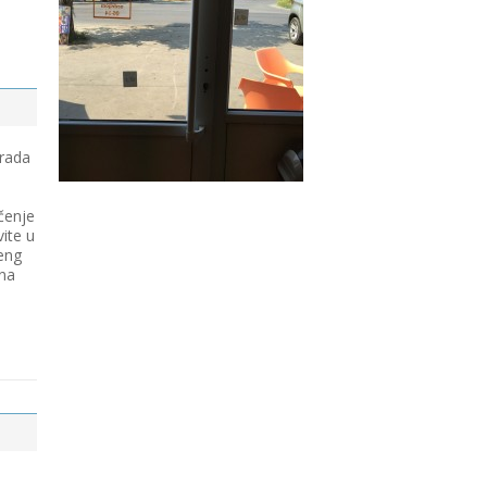
 rada
čenje
vite u
eng
 na