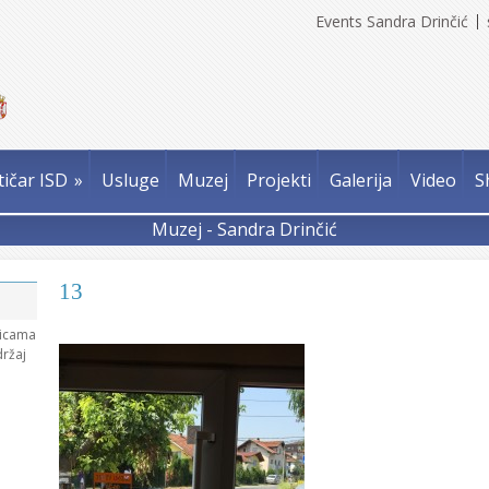
Events Sandra Drinčić
tičar ISD
»
Usluge
Muzej
Projekti
Galerija
Video
S
Muzej - Sandra Drinčić
13
nicama
držaj