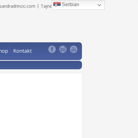
Serbian
sandradrincic.com
Tajne Sandra Drinčić
hop
Kontakt