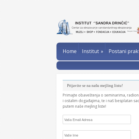
Home
Institut
»
Postani prak
Prijavite se na našu mejling listu!
Primajte obaveštenja o seminarima, radio
i ostalim događajima, te i naš besplatan sa
putem naše mejling liste!