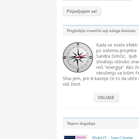
Pregledajte zvanični sajt usluga Instituta:
Kada se osete efekti
po sistemu projekta
Sandra Drinčić, ljudi
shvataju istinsko zna
reči “energija”. Ako ži
okruženju sa lošim F
Shui-jem, pre ili kasnije će to da utiče
vaš život.
USLUGE
Najave događaja
Modul IV – Space Clearing