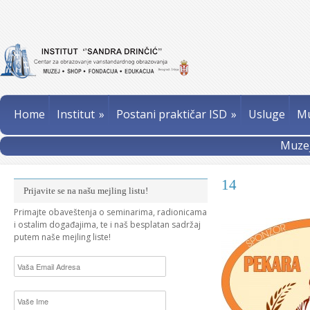
Home
Institut
»
Postani praktičar ISD
»
Usluge
Mu
Muzej
14
Prijavite se na našu mejling listu!
Primajte obaveštenja o seminarima, radionicama
i ostalim događajima, te i naš besplatan sadržaj
putem naše mejling liste!