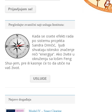
Pregledajte zvanični sajt usluga Instituta:
Kada se osete efekti rada
po sistemu projekta
Sandra Drinčić, ljudi
shvataju istinsko značenje
reči “energija”. Ako živite u
okruženju sa lošim Feng
Shui-jem, pre ili kasnije će to da utiče na
vaš život.
USLUGE
Najave događaja
Modul IV – Space Clearing