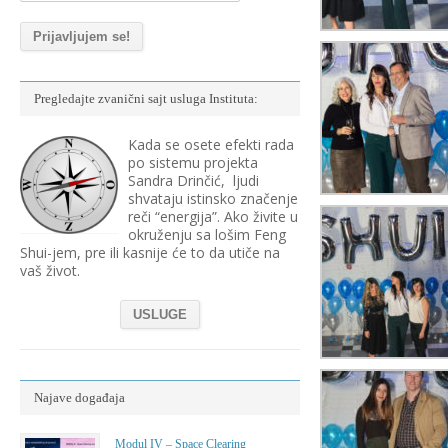
Pregledajte zvanični sajt usluga Instituta:
Kada se osete efekti rada
po sistemu projekta
Sandra Drinčić, ljudi
shvataju istinsko značenje
reči “energija”. Ako živite u
okruženju sa lošim Feng
Shui-jem, pre ili kasnije će to da utiče na
vaš život.
USLUGE
Najave događaja
Modul IV – Space Clearing