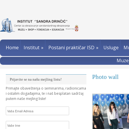
Home
Institut
»
Postani praktičar ISD
»
Usluge
Mu
Muzej
Photo wall
Prijavite se na našu mejling listu!
Primajte obaveštenja o seminarima, radionicama
i ostalim događajima, te i naš besplatan sadržaj
putem naše mejling liste!