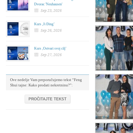
Dvorac 'Neuhausen'
Sep 23, 2026
Kurs ,Ji Đing’
Sep 26, 2026
Kurs ,Ostvari svoj cilj’
Sep 27, 2026
Ove nedelje Vam preporučujemo tekst “Feng
Shui tajne: Kako prodati nekretninu?”:
PROČITAJTE TEKST