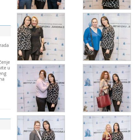
 rada
čenje
vite u
eng
 na