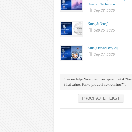
Dvorac 'Neuhausen'
Sep 23, 2026
Kurs ,Ji Đing’
Sep 26, 2026
Kurs ,Ostvari svoj cilj’
Sep 27, 2026
Ove nedelje Vam preporučujemo tekst “Fe
Shui tajne: Kako prodati nekretninu?”:
PROČITAJTE TEKST