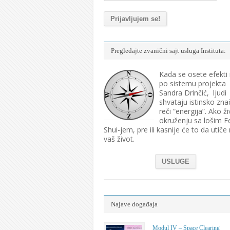
Pregledajte zvanični sajt usluga Instituta:
Kada se osete efekti
po sistemu projekta
Sandra Drinčić, ljudi
shvataju istinsko zna
reči “energija”. Ako ži
okruženju sa lošim F
Shui-jem, pre ili kasnije će to da utiče
vaš život.
USLUGE
Najave događaja
Modul IV – Space Clearing