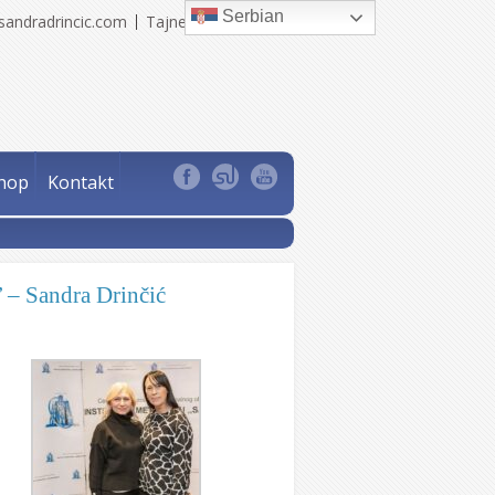
Serbian
sandradrincic.com
Tajne Sandra Drinčić
hop
Kontakt
’ – Sandra Drinčić