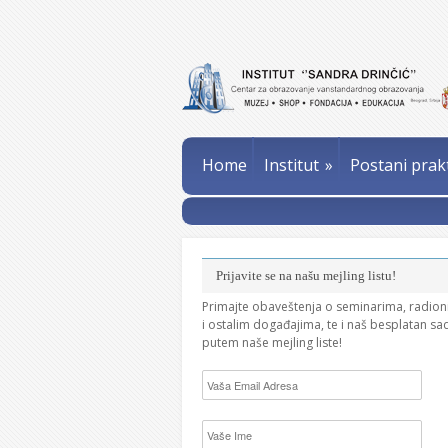
Home
Institut
»
Postani prak
Prijavite se na našu mejling listu!
Primajte obaveštenja o seminarima, radio
i ostalim događajima, te i naš besplatan sa
putem naše mejling liste!