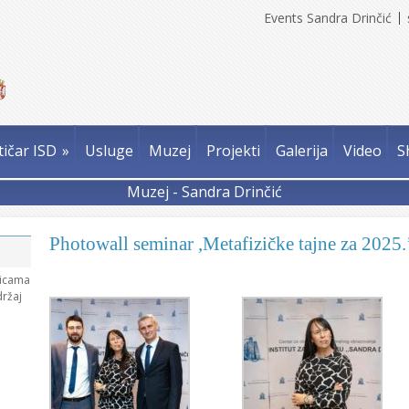
Events Sandra Drinčić
tičar ISD
»
Usluge
Muzej
Projekti
Galerija
Video
S
Muzej - Sandra Drinčić
Photowall seminar ,Metafizičke tajne za 2025.
nicama
držaj