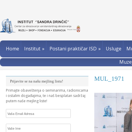
Home
Institut
»
Postani praktičar ISD
»
Usluge
Mu
Muzej
MUL_1971
Prijavite se na našu mejling listu!
Primajte obaveštenja o seminarima, radionicama
i ostalim događajima, te i naš besplatan sadržaj
putem naše mejling liste!