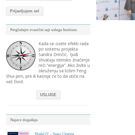
Pregledajte zvanični sajt usluga Instituta:
Kada se osete efekti rada
po sistemu projekta
Sandra Drinčić, ljudi
shvataju istinsko značenje
reči “energija”. Ako živite u
okruženju sa lošim Feng
Shui-jem, pre ili kasnije će to da utiče na
vaš život.
USLUGE
Najave događaja
Modul IV – Space Clearing