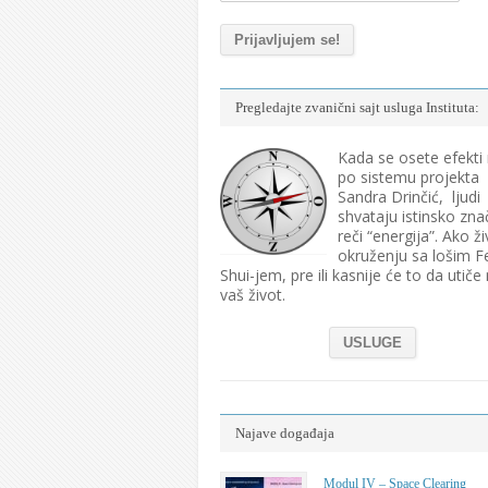
Pregledajte zvanični sajt usluga Instituta:
Kada se osete efekti
po sistemu projekta
Sandra Drinčić, ljudi
shvataju istinsko zna
reči “energija”. Ako ži
okruženju sa lošim F
Shui-jem, pre ili kasnije će to da utiče
vaš život.
USLUGE
Najave događaja
Modul IV – Space Clearing