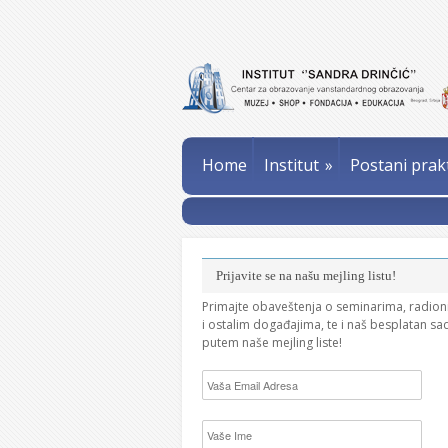
Home
Institut
»
Postani prak
Prijavite se na našu mejling listu!
Primajte obaveštenja o seminarima, radio
i ostalim događajima, te i naš besplatan sa
putem naše mejling liste!