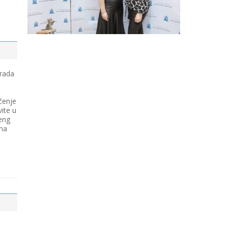
 rada
čenje
vite u
eng
 na