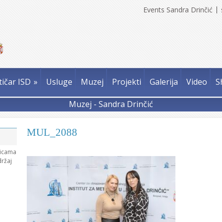
Events Sandra Drinčić
tičar ISD
»
Usluge
Muzej
Projekti
Galerija
Video
S
Muzej - Sandra Drinčić
MUL_2088
nicama
držaj