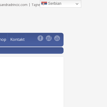
Serbian
sandradrincic.com
Tajne Sandra Drinčić
hop
Kontakt