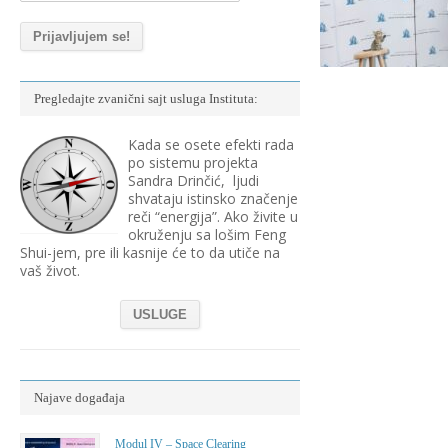
Pregledajte zvanični sajt usluga Instituta:
Kada se osete efekti rada
po sistemu projekta
Sandra Drinčić, ljudi
shvataju istinsko značenje
reči “energija”. Ako živite u
okruženju sa lošim Feng
Shui-jem, pre ili kasnije će to da utiče na
vaš život.
USLUGE
Najave događaja
Modul IV – Space Clearing