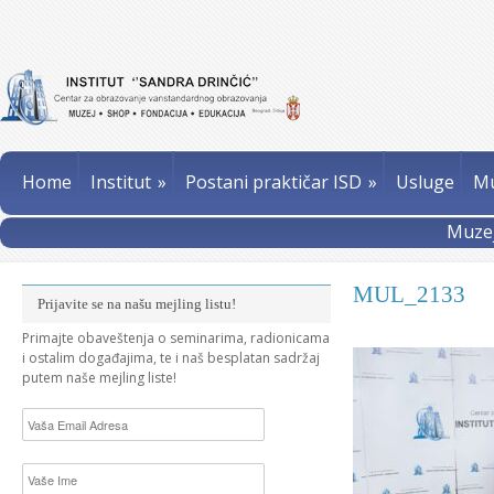
Home
Institut
»
Postani praktičar ISD
»
Usluge
Mu
Muzej
MUL_2133
Prijavite se na našu mejling listu!
Primajte obaveštenja o seminarima, radionicama
i ostalim događajima, te i naš besplatan sadržaj
putem naše mejling liste!