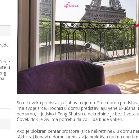
 rada
čenje
vite u
eng
 na
Srce čoveka predstavlja ljubav u njemu. Srce doma predstavl
ima svoje srce. Hodnici u domu predstavljaju vene ukućana. Da
nemamo, i ljudsko i Feng Shui srce nekretnine je bez života a
Čovek dok je živ ima potrebu da voli i da bude voljen.
Ako je blokiran centar prostora (srce nekretnine), u domu ne
,Aktiviraj ljubavi u domu’ predstavlja praktičan rad na nacrti