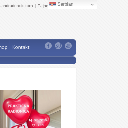
Serbian
sandradrincic.com
Tajne Sandra Drinčić
hop
Kontakt