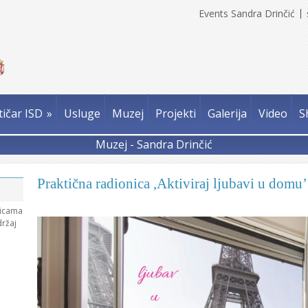
Events Sandra Drinčić
tičar ISD
»
Usluge
Muzej
Projekti
Galerija
Video
S
Muzej - Sandra Drinčić
Praktična radionica ,Aktiviraj ljubavi u domu’
nicama
držaj