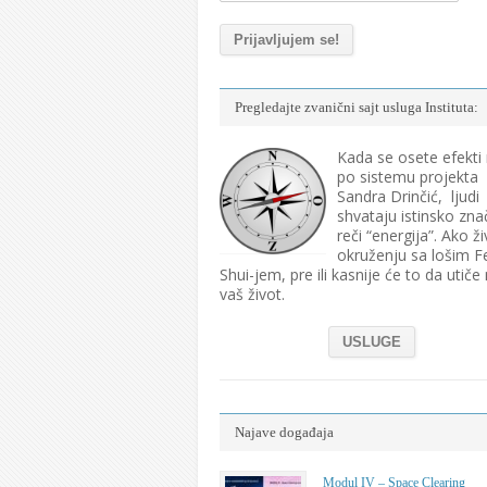
Pregledajte zvanični sajt usluga Instituta:
Kada se osete efekti
po sistemu projekta
Sandra Drinčić, ljudi
shvataju istinsko zna
reči “energija”. Ako ži
okruženju sa lošim F
Shui-jem, pre ili kasnije će to da utiče
vaš život.
USLUGE
Najave događaja
Modul IV – Space Clearing