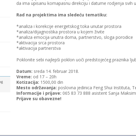
da ima upisanu komapasnu direkciju i datume rodjenja svih u
Rad na projektima ima sledeću tematiku:
*analiza i korekcije energetskog toka unutar prostora
*analiza/dijagnostika prostora u kojem živite
*analiza emocija unutra doma, partnerstvo, sloga porodice
*aktivacija srca prostora
*aktivacija partnerstva
Poklonite sebi najlepši poklon uoči predstojećeg praznika ljub
Datum:
sreda 14. februar 2018.
Vreme:
od 17 – 20h
ng
Kotizacija:
1500,00 din
Mesto održavanja:
poslovna jedinica Feng Shui Instituta, T
Informacije i prijave:
065 83 73 888 asistent Sanja Maksim
Prijave su obavezne!