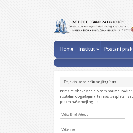
Home
Institut
»
Postani prak
Prijavite se na našu mejling listu!
Primajte obaveštenja o seminarima, radio
i ostalim događajima, te i naš besplatan sa
putem naše mejling liste!