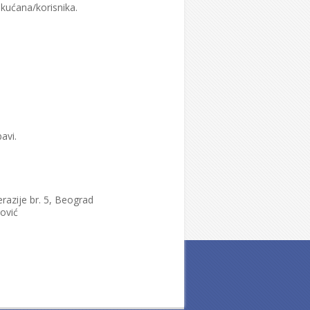
kućana/korisnika.
avi.
erazije br. 5, Beograd
ović