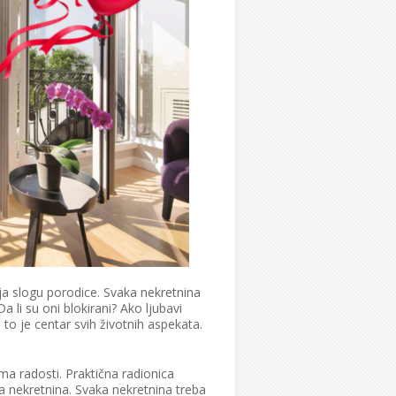
ja slogu porodice. Svaka nekretnina
 li su oni blokirani? Ako ljubavi
 to je centar svih životnih aspekata.
ma radosti. Praktična radionica
ma nekretnina. Svaka nekretnina treba