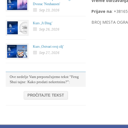
Vreme odr
ž
avanj
Dvorac 'Neuhausen'
Sep 23, 2026
Prijave na
: +38165
BROJ MESTA OGR
Kurs ,Ji Đing’
Sep 26, 2026
Kurs ,Ostvari svoj cilj’
Sep 27, 2026
Ove nedelje Vam preporučujemo tekst “Feng
Shui tajne: Kako prodati nekretninu?”:
PROČITAJTE TEKST