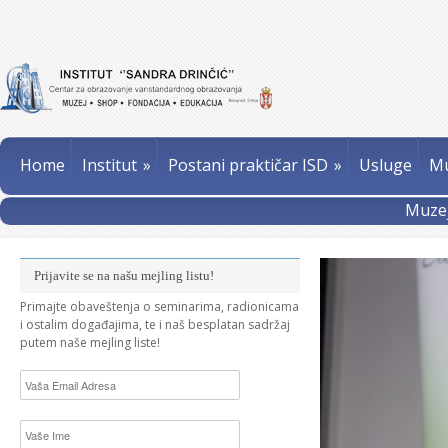
Home
Institut
»
Postani praktičar ISD
»
Usluge
Mu
Muzej
Prijavite se na našu mejling listu!
Primajte obaveštenja o seminarima, radionicama
i ostalim događajima, te i naš besplatan sadržaj
putem naše mejling liste!