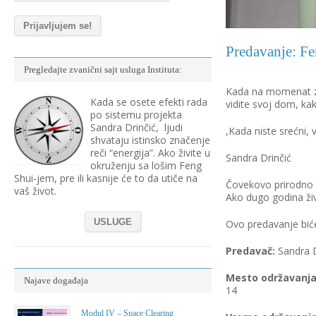
Predavanje: Fe
Pregledajte zvanični sajt usluga Instituta:
Kada na momenat zas
Kada se osete efekti rada
vidite svoj dom, kak
po sistemu projekta
Sandra Drinčić, ljudi
,Kada niste srećni,
shvataju istinsko značenje
reči “energija”. Ako živite u
Sandra Drinčić
okruženju sa lošim Feng
Shui-jem, pre ili kasnije će to da utiče na
Čovekovo prirodno s
vaš život.
Ako dugo godina živi
USLUGE
Ovo predavanje bić
Predava
č
:
Sandra D
Mesto odr
ž
avanj
Najave događaja
14
Modul IV – Space Clearing