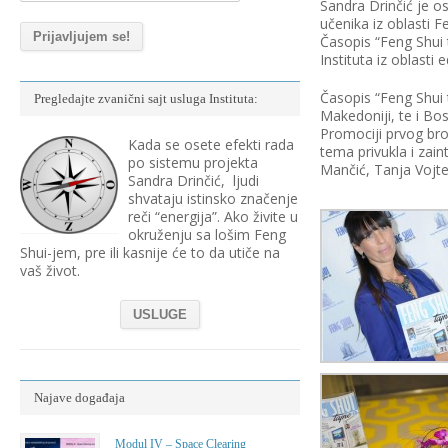
Sandra Drinčić je os
učenika iz oblasti F
Časopis “Feng Shui 
Instituta iz oblasti
Časopis “Feng Shui t
Pregledajte zvanični sajt usluga Instituta:
Makedoniji, te i Bos
Promociji prvog broj
Kada se osete efekti rada
tema privukla i zain
po sistemu projekta
Mančić, Tanja Vojteh
Sandra Drinčić, ljudi
shvataju istinsko značenje
reči “energija”. Ako živite u
okruženju sa lošim Feng
Shui-jem, pre ili kasnije će to da utiče na
vaš život.
USLUGE
Najave događaja
Modul IV – Space Clearing