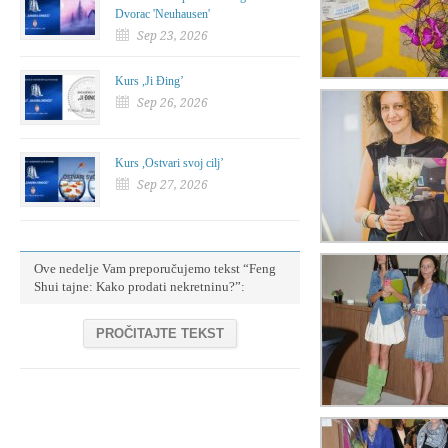
Dvorac 'Neuhausen'
Sep 23, 2026
Kurs ,Ji Đing’
Sep 26, 2026
Kurs ,Ostvari svoj cilj’
Sep 27, 2026
Ove nedelje Vam preporučujemo tekst “Feng
Shui tajne: Kako prodati nekretninu?”:
PROČITAJTE TEKST