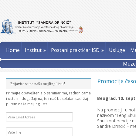
Home
Institut
»
Postani praktičar ISD
»
Usluge
Mu
Muzej
Promocija časo
Prijavite se na našu mejling listu!
Primajte obaveštenja o seminarima, radionicama
Beograd, 10. sep
i ostalim događajima, te i naš besplatan sadržaj
putem naše mejling liste!
Na promociji, u hot
nazivom “Feng Shui 
Shui konferencije n
Sandre Drinčić – m