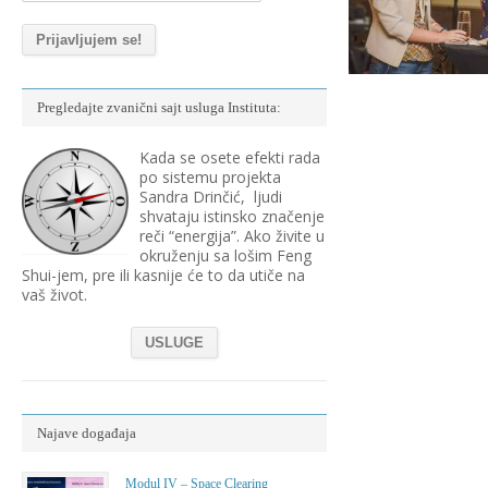
Pregledajte zvanični sajt usluga Instituta:
Kada se osete efekti rada
po sistemu projekta
Sandra Drinčić, ljudi
shvataju istinsko značenje
reči “energija”. Ako živite u
okruženju sa lošim Feng
Shui-jem, pre ili kasnije će to da utiče na
vaš život.
USLUGE
Najave događaja
Modul IV – Space Clearing