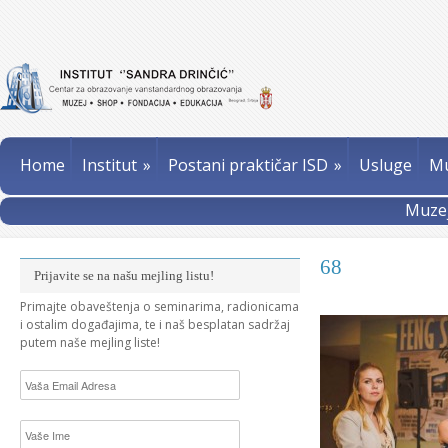
Home
Institut
»
Postani praktičar ISD
»
Usluge
Mu
Muzej
68
Prijavite se na našu mejling listu!
Primajte obaveštenja o seminarima, radionicama
i ostalim događajima, te i naš besplatan sadržaj
putem naše mejling liste!