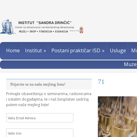
Home
Institut
»
Postani praktičar ISD
»
Usluge
Mu
Muzej
71
Prijavite se na našu mejling listu!
Primajte obaveštenja o seminarima, radionicama
i ostalim događajima, te i naš besplatan sadržaj
putem naše mejling liste!