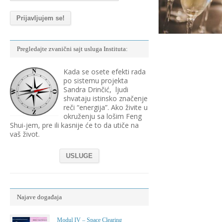
Pregledajte zvanični sajt usluga Instituta:
Kada se osete efekti rada
po sistemu projekta
Sandra Drinčić, ljudi
shvataju istinsko značenje
reči “energija”. Ako živite u
okruženju sa lošim Feng
Shui-jem, pre ili kasnije će to da utiče na
vaš život.
USLUGE
Najave događaja
Modul IV – Space Clearing