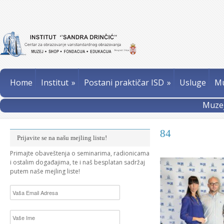
Home
Institut
»
Postani praktičar ISD
»
Usluge
Mu
Muzej
84
Prijavite se na našu mejling listu!
Primajte obaveštenja o seminarima, radionicama
i ostalim događajima, te i naš besplatan sadržaj
putem naše mejling liste!