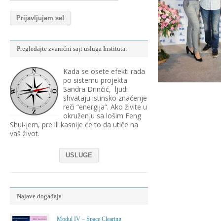
Pregledajte zvanični sajt usluga Instituta:
Kada se osete efekti rada
po sistemu projekta
Sandra Drinčić, ljudi
shvataju istinsko značenje
reči “energija”. Ako živite u
okruženju sa lošim Feng
Shui-jem, pre ili kasnije će to da utiče na
vaš život.
USLUGE
Najave događaja
Modul IV – Space Clearing