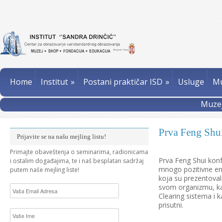
Home
Institut
»
Postani praktičar ISD
»
Usluge
Mu
Muzej
Prva Feng Shui
Prijavite se na našu mejling listu!
Primajte obaveštenja o seminarima, radionicama
Prva Feng Shui kon
i ostalim događajima, te i naš besplatan sadržaj
mnogo pozitivne ene
putem naše mejling liste!
koja su prezentovala
svom organizmu, kak
Clearing sistema i k
prisutni.