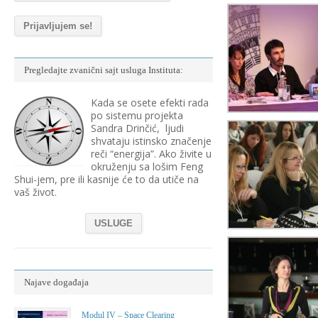
Pregledajte zvanični sajt usluga Instituta:
Kada se osete efekti rada
po sistemu projekta
Sandra Drinčić, ljudi
shvataju istinsko značenje
reči “energija”. Ako živite u
okruženju sa lošim Feng
Shui-jem, pre ili kasnije će to da utiče na
vaš život.
USLUGE
Najave događaja
Modul IV – Space Clearing