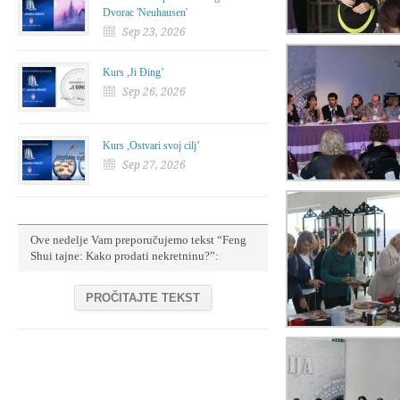
Dvorac 'Neuhausen'
Sep 23, 2026
Kurs ,Ji Đing’
Sep 26, 2026
Kurs ,Ostvari svoj cilj’
Sep 27, 2026
Ove nedelje Vam preporučujemo tekst “Feng
Shui tajne: Kako prodati nekretninu?”:
PROČITAJTE TEKST