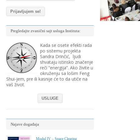
Pregledajte zvanični sajt usluga Instituta:
Kada se osete efekti rada
po sistemu projekta
Sandra Drinčić, ljudi
shvataju istinsko značenje
reči “energija”. Ako živite u
okruženju sa lošim Feng
Shui-jem, pre ili kasnije će to da utiče na
vaš život.
USLUGE
Najave događaja
Modul IV – Space Clearing