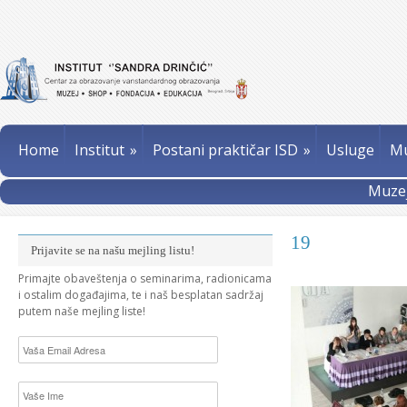
Home
Institut
»
Postani praktičar ISD
»
Usluge
Mu
Muzej
19
Prijavite se na našu mejling listu!
Primajte obaveštenja o seminarima, radionicama
i ostalim događajima, te i naš besplatan sadržaj
putem naše mejling liste!